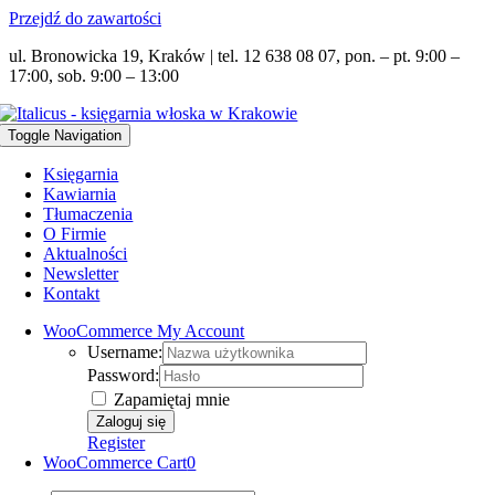
Przejdź do zawartości
ul. Bronowicka 19, Kraków | tel. 12 638 08 07, pon. – pt. 9:00 –
17:00, sob. 9:00 – 13:00
Toggle Navigation
Księgarnia
Kawiarnia
Tłumaczenia
O Firmie
Aktualności
Newsletter
Kontakt
WooCommerce My Account
Username:
Password:
Zapamiętaj mnie
Register
WooCommerce Cart
0