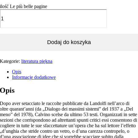
ilość Le più belle pagine
Dodaj do koszyka
Kategorie:
literatura piękna
Opis
Informacje dodatkowe
Opis
Dopo aver setacciato le raccolte pubblicate da Landolfi nell’arco di
oltre quarant’anni (da „Dialogo dei massimi sistemi” del 1937 a „Del
meno” del 1978), Calvino scelse da ultimo 53 testi. Organizzati in sette
sezioni che corrispondono ad altrettanti spunti critici essi consentono di
cogliere in tutte le sue sfaccettature un’opera che ha sul lettore l’effetto
„d’unghia che stride contro un vetro, o d’una carezza contropelo, o
d’una associazione di idee che si vorrebbe scacciare subito dalla