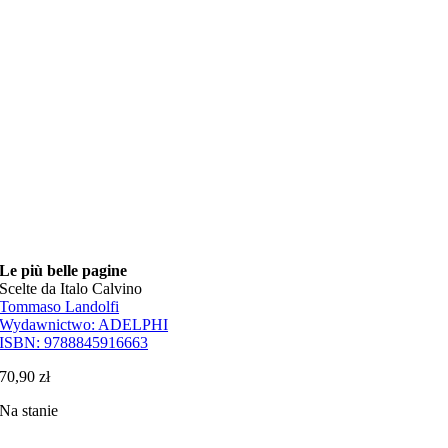
Le più belle pagine
Scelte da Italo Calvino
Tommaso Landolfi
Wydawnictwo:
ADELPHI
ISBN:
9788845916663
70,90
zł
Na stanie