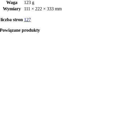
Waga
123 g
Wymiary
111 × 222 × 333 mm
liczba stron
127
Powiązane produkty