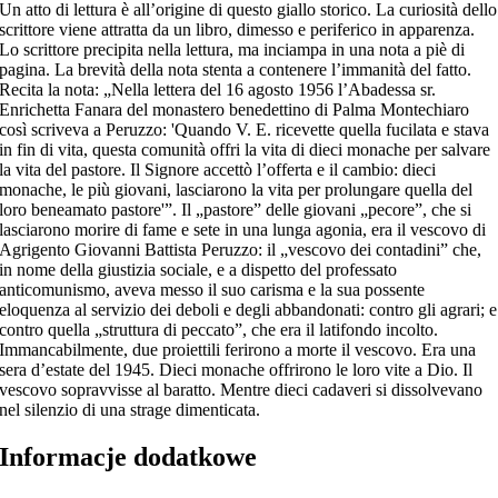
Un atto di lettura è all’origine di questo giallo storico. La curiosità dello
scrittore viene attratta da un libro, dimesso e periferico in apparenza.
Lo scrittore precipita nella lettura, ma inciampa in una nota a piè di
pagina. La brevità della nota stenta a contenere l’immanità del fatto.
Recita la nota: „Nella lettera del 16 agosto 1956 l’Abadessa sr.
Enrichetta Fanara del monastero benedettino di Palma Montechiaro
così scriveva a Peruzzo: 'Quando V. E. ricevette quella fucilata e stava
in fin di vita, questa comunità offri la vita di dieci monache per salvare
la vita del pastore. Il Signore accettò l’offerta e il cambio: dieci
monache, le più giovani, lasciarono la vita per prolungare quella del
loro beneamato pastore'”. Il „pastore” delle giovani „pecore”, che si
lasciarono morire di fame e sete in una lunga agonia, era il vescovo di
Agrigento Giovanni Battista Peruzzo: il „vescovo dei contadini” che,
in nome della giustizia sociale, e a dispetto del professato
anticomunismo, aveva messo il suo carisma e la sua possente
eloquenza al servizio dei deboli e degli abbandonati: contro gli agrari; e
contro quella „struttura di peccato”, che era il latifondo incolto.
Immancabilmente, due proiettili ferirono a morte il vescovo. Era una
sera d’estate del 1945. Dieci monache offrirono le loro vite a Dio. Il
vescovo sopravvisse al baratto. Mentre dieci cadaveri si dissolvevano
nel silenzio di una strage dimenticata.
Informacje dodatkowe