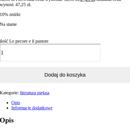
wynosi: 47,25 zł.
10% zniżki
Na stanie
ilość Le pecore e il pastore
Dodaj do koszyka
Kategorie:
literatura piękna
Opis
Informacje dodatkowe
Opis