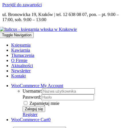
Przejdź do zawartości
ul. Bronowicka 19, Kraków | tel. 12 638 08 07, pon. – pt. 9:00 –
17:00, sob. 9:00 – 13:00
Toggle Navigation
Księgarnia
Kawiarnia
Tłumaczenia
O Firmie
Aktualności
Newsletter
Kontakt
WooCommerce My Account
Username:
Password:
Zapamiętaj mnie
Register
WooCommerce Cart
0