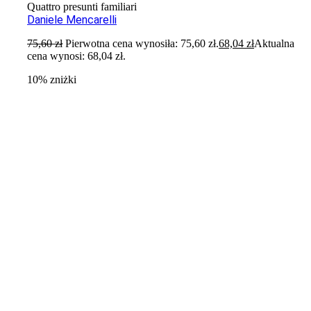
Quattro presunti familiari
Daniele Mencarelli
75,60
zł
Pierwotna cena wynosiła: 75,60 zł.
68,04
zł
Aktualna
cena wynosi: 68,04 zł.
10% zniżki