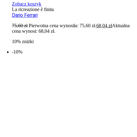
Zobacz koszyk
La ricreazione è finita
Dario Ferrari
75,60
zł
Pierwotna cena wynosiła: 75,60 zł.
68,04
zł
Aktualna
cena wynosi: 68,04 zł.
10% zniżki
-10%