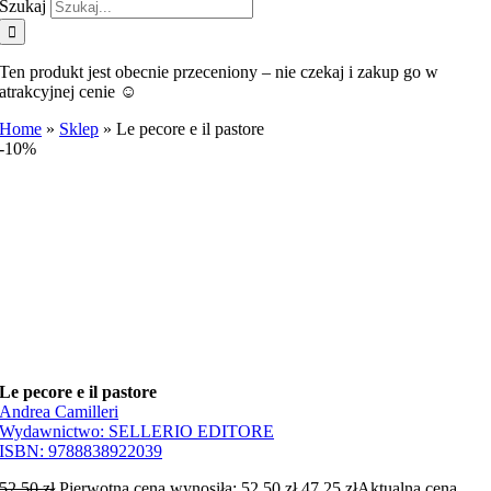
Szukaj
Ten produkt jest obecnie przeceniony – nie czekaj i zakup go w
atrakcyjnej cenie ☺️
Home
»
Sklep
»
Le pecore e il pastore
-10%
Le pecore e il pastore
Andrea Camilleri
Wydawnictwo:
SELLERIO EDITORE
ISBN:
9788838922039
52,50
zł
Pierwotna cena wynosiła: 52,50 zł.
47,25
zł
Aktualna cena