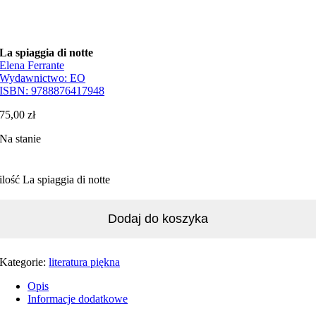
La spiaggia di notte
Elena Ferrante
Wydawnictwo:
EO
ISBN:
9788876417948
75,00
zł
Na stanie
ilość La spiaggia di notte
Dodaj do koszyka
Kategorie:
literatura piękna
Opis
Informacje dodatkowe