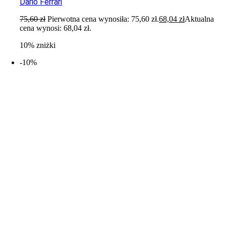
Dario Ferrari
75,60
zł
Pierwotna cena wynosiła: 75,60 zł.
68,04
zł
Aktualna
cena wynosi: 68,04 zł.
10% zniżki
-10%