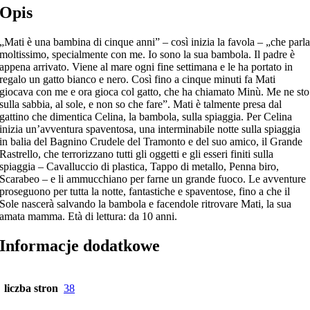
Opis
„Mati è una bambina di cinque anni” – così inizia la favola – „che parl
moltissimo, specialmente con me. Io sono la sua bambola. Il padre è
appena arrivato. Viene al mare ogni fine settimana e le ha portato in
regalo un gatto bianco e nero. Così fino a cinque minuti fa Mati
giocava con me e ora gioca col gatto, che ha chiamato Minù. Me ne sto
sulla sabbia, al sole, e non so che fare”. Mati è talmente presa dal
gattino che dimentica Celina, la bambola, sulla spiaggia. Per Celina
inizia un’avventura spaventosa, una interminabile notte sulla spiaggia
in balia del Bagnino Crudele del Tramonto e del suo amico, il Grande
Rastrello, che terrorizzano tutti gli oggetti e gli esseri finiti sulla
spiaggia – Cavalluccio di plastica, Tappo di metallo, Penna biro,
Scarabeo – e li ammucchiano per farne un grande fuoco. Le avventure
proseguono per tutta la notte, fantastiche e spaventose, fino a che il
Sole nascerà salvando la bambola e facendole ritrovare Mati, la sua
amata mamma. Età di lettura: da 10 anni.
Informacje dodatkowe
liczba stron
38