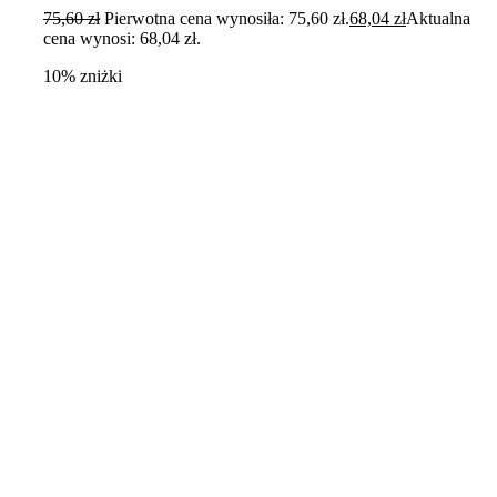
75,60
zł
Pierwotna cena wynosiła: 75,60 zł.
68,04
zł
Aktualna
cena wynosi: 68,04 zł.
10% zniżki