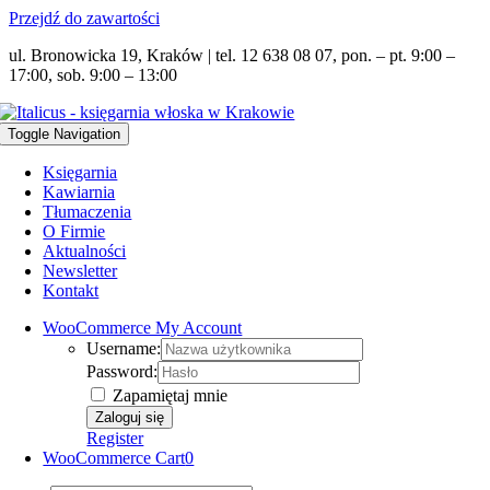
Przejdź do zawartości
ul. Bronowicka 19, Kraków | tel. 12 638 08 07, pon. – pt. 9:00 –
17:00, sob. 9:00 – 13:00
Toggle Navigation
Księgarnia
Kawiarnia
Tłumaczenia
O Firmie
Aktualności
Newsletter
Kontakt
WooCommerce My Account
Username:
Password:
Zapamiętaj mnie
Register
WooCommerce Cart
0