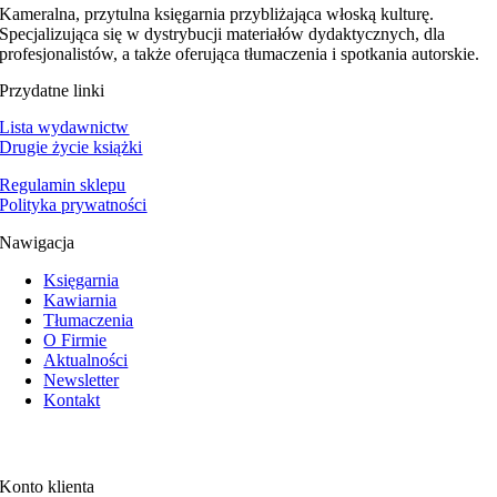
Kameralna, przytulna księgarnia przybliżająca włoską kulturę.
Specjalizująca się w dystrybucji materiałów dydaktycznych, dla
profesjonalistów, a także oferująca tłumaczenia i spotkania autorskie.
Przydatne linki
Lista wydawnictw
Drugie życie książki
Regulamin sklepu
Polityka prywatności
Nawigacja
Księgarnia
Kawiarnia
Tłumaczenia
O Firmie
Aktualności
Newsletter
Kontakt
Konto klienta