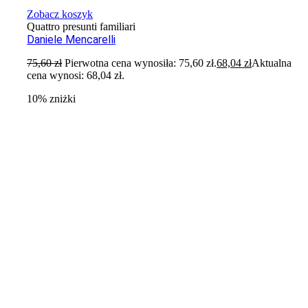
Zobacz koszyk
Quattro presunti familiari
Daniele Mencarelli
75,60
zł
Pierwotna cena wynosiła: 75,60 zł.
68,04
zł
Aktualna
cena wynosi: 68,04 zł.
10% zniżki