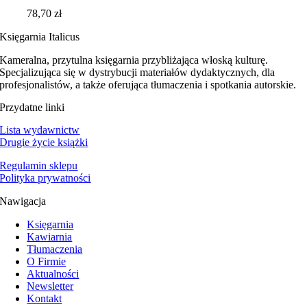
78,70
zł
Księgarnia Italicus
Kameralna, przytulna księgarnia przybliżająca włoską kulturę.
Specjalizująca się w dystrybucji materiałów dydaktycznych, dla
profesjonalistów, a także oferująca tłumaczenia i spotkania autorskie.
Przydatne linki
Lista wydawnictw
Drugie życie książki
Regulamin sklepu
Polityka prywatności
Nawigacja
Księgarnia
Kawiarnia
Tłumaczenia
O Firmie
Aktualności
Newsletter
Kontakt