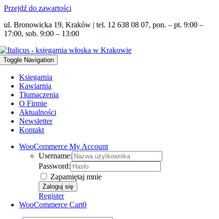
Przejdź do zawartości
ul. Bronowicka 19, Kraków | tel. 12 638 08 07, pon. – pt. 9:00 –
17:00, sob. 9:00 – 13:00
Toggle Navigation
Księgarnia
Kawiarnia
Tłumaczenia
O Firmie
Aktualności
Newsletter
Kontakt
WooCommerce My Account
Username:
Password:
Zapamiętaj mnie
Register
WooCommerce Cart
0