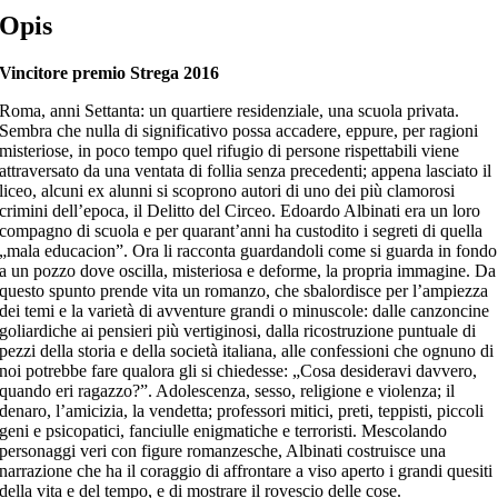
Opis
Vincitore premio Strega 2016
Roma, anni Settanta: un quartiere residenziale, una scuola privata.
Sembra che nulla di significativo possa accadere, eppure, per ragioni
misteriose, in poco tempo quel rifugio di persone rispettabili viene
attraversato da una ventata di follia senza precedenti; appena lasciato il
liceo, alcuni ex alunni si scoprono autori di uno dei più clamorosi
crimini dell’epoca, il Delitto del Circeo. Edoardo Albinati era un loro
compagno di scuola e per quarant’anni ha custodito i segreti di quella
„mala educacion”. Ora li racconta guardandoli come si guarda in fondo
a un pozzo dove oscilla, misteriosa e deforme, la propria immagine. Da
questo spunto prende vita un romanzo, che sbalordisce per l’ampiezza
dei temi e la varietà di avventure grandi o minuscole: dalle canzoncine
goliardiche ai pensieri più vertiginosi, dalla ricostruzione puntuale di
pezzi della storia e della società italiana, alle confessioni che ognuno di
noi potrebbe fare qualora gli si chiedesse: „Cosa desideravi davvero,
quando eri ragazzo?”. Adolescenza, sesso, religione e violenza; il
denaro, l’amicizia, la vendetta; professori mitici, preti, teppisti, piccoli
geni e psicopatici, fanciulle enigmatiche e terroristi. Mescolando
personaggi veri con figure romanzesche, Albinati costruisce una
narrazione che ha il coraggio di affrontare a viso aperto i grandi quesiti
della vita e del tempo, e di mostrare il rovescio delle cose.