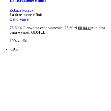
La ricreazione è finita
Zobacz koszyk
La ricreazione è finita
Dario Ferrari
75,60
zł
Pierwotna cena wynosiła: 75,60 zł.
68,04
zł
Aktualna
cena wynosi: 68,04 zł.
10% zniżki
-10%