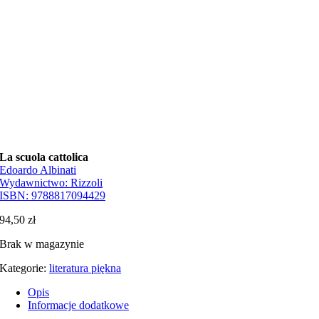
La scuola cattolica
Edoardo Albinati
Wydawnictwo:
Rizzoli
ISBN:
9788817094429
94,50
zł
Brak w magazynie
Kategorie:
literatura piękna
Opis
Informacje dodatkowe