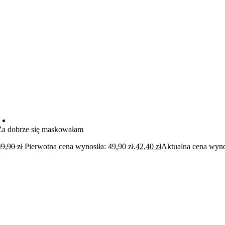
Za dobrze się maskowałam
49,90
zł
Pierwotna cena wynosiła: 49,90 zł.
42,40
zł
Aktualna cena wynos