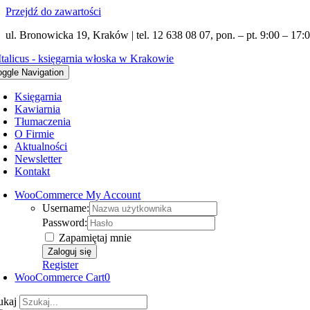
Przejdź do zawartości
ul. Bronowicka 19, Kraków | tel. 12 638 08 07, pon. – pt. 9:00 – 17:0
oggle Navigation
Księgarnia
Kawiarnia
Tłumaczenia
O Firmie
Aktualności
Newsletter
Kontakt
WooCommerce My Account
Username:
Password:
Zapamiętaj mnie
Register
WooCommerce Cart
0
ukaj