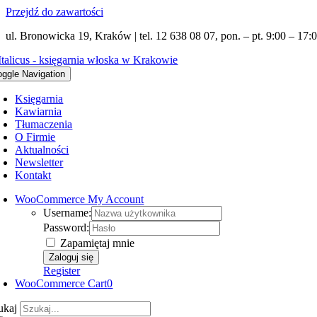
Przejdź do zawartości
ul. Bronowicka 19, Kraków | tel. 12 638 08 07, pon. – pt. 9:00 – 17:0
oggle Navigation
Księgarnia
Kawiarnia
Tłumaczenia
O Firmie
Aktualności
Newsletter
Kontakt
WooCommerce My Account
Username:
Password:
Zapamiętaj mnie
Register
WooCommerce Cart
0
ukaj