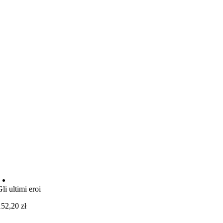
Gli ultimi eroi
152,20
zł