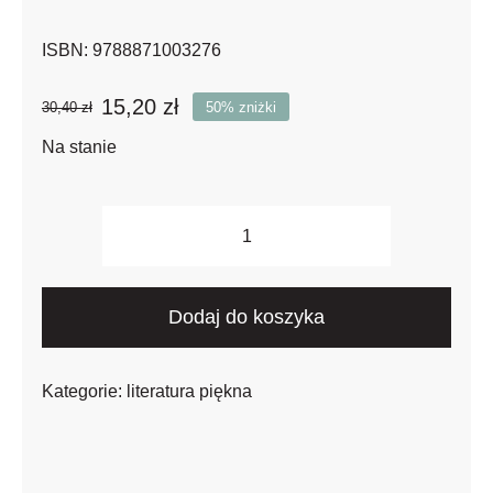
ISBN:
9788871003276
15,20
zł
30,40
zł
50% zniżki
Pierwotna
Aktualna
cena
cena
Na stanie
wynosiła:
wynosi:
30,40 zł.
15,20 zł.
ilość
La
Giara
Dodaj do koszyka
e
altre
Kategorie:
literatura piękna
novelle