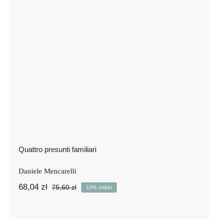
Quattro presunti familiari
Quattro presunti familiari
Daniele Mencarelli
68,04
zł
75,60
zł
10% zniżki
Pierwotna
Aktualna
cena
cena
wynosiła:
wynosi: