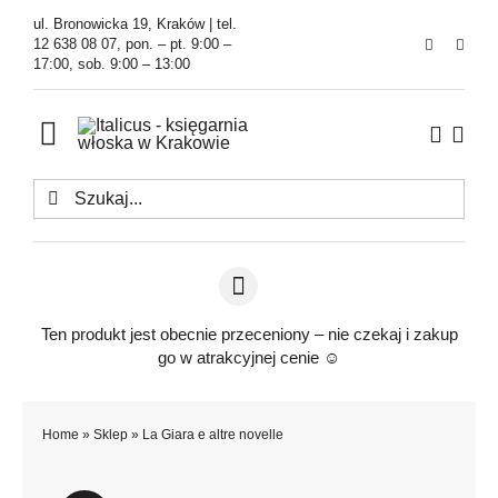
Przejdź
ul. Bronowicka 19, Kraków | tel.
do
12 638 08 07, pon. – pt. 9:00 –
17:00, sob. 9:00 – 13:00
zawartości
Toggle
Navigation
Szukaj
Księgarnia
Kawiarnia
Tłumaczenia
Ten produkt jest obecnie przeceniony – nie czekaj i zakup
go w atrakcyjnej cenie ☺️
O Firmie
Home
»
Sklep
»
La Giara e altre novelle
Aktualności