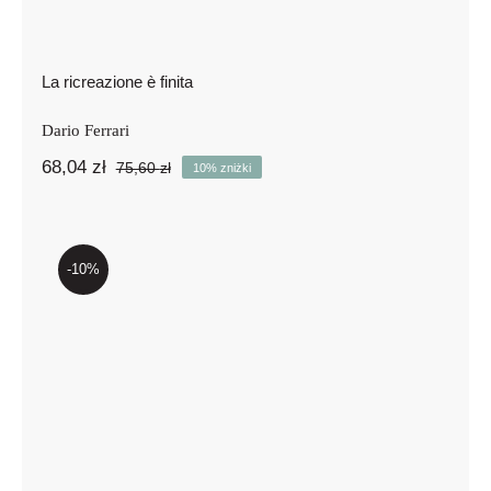
La ricreazione è finita
Dario Ferrari
68,04
zł
75,60
zł
10% zniżki
Pierwotna
Aktualna
cena
cena
wynosiła:
wynosi:
75,60 zł.
68,04 zł.
-10%