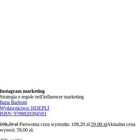
Instagram marketing
Strategia e regole nell'influencer marketing
Ilaria Barbotti
Wydawnictwo:
HOEPLI
ISBN:
9788820384593
108,20
zł
Pierwotna cena wynosiła: 108,20 zł.
59,00
zł
Aktualna cena
wynosi: 59,00 zł.