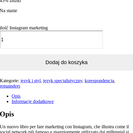
45% zniżki
Na stanie
ilość Instagram marketing
Dodaj do koszyka
Kategorie:
język i styl
,
język specjalistyczny
,
korespondencja
,
remainders
Opis
Informacje dodatkowe
Opis
Un nuovo libro per fare marketing con Instagram, che illustra come il
social network più famoso e maggiormente utilizzato dai millennial si