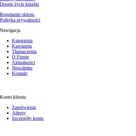
Drugie życie książki
Regulamin sklepu
Polityka prywatności
Nawigacja
Księgarnia
Kawiarnia
Tłumaczenia
O Firmie
Aktualności
Newsletter
Kontakt
Konto klienta
Zamówienia
Adresy
Szczegóły konta