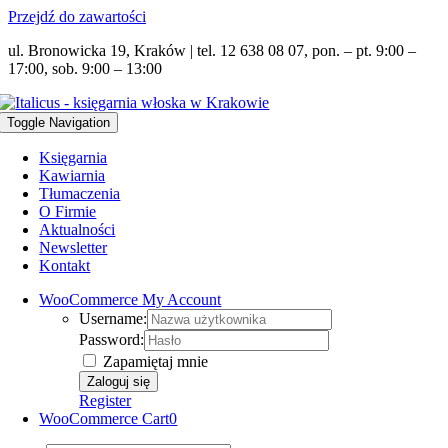
Przejdź do zawartości
ul. Bronowicka 19, Kraków | tel. 12 638 08 07, pon. – pt. 9:00 –
17:00, sob. 9:00 – 13:00
Toggle Navigation
Księgarnia
Kawiarnia
Tłumaczenia
O Firmie
Aktualności
Newsletter
Kontakt
WooCommerce My Account
Username:
Password:
Zapamiętaj mnie
Register
WooCommerce Cart
0