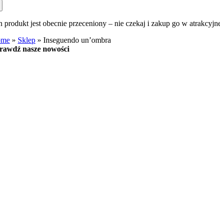
n produkt jest obecnie przeceniony – nie czekaj i zakup go w atrakcyjn
ome
»
Sklep
»
Inseguendo un’ombra
rawdź nasze nowości