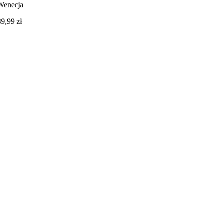
Wenecja
89,99
zł