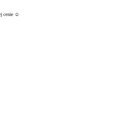
ej cenie ☺️