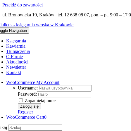
Przejdź do zawartości
ul. Bronowicka 19, Kraków | tel. 12 638 08 07, pon. – pt. 9:00 – 17:0
oggle Navigation
Księgarnia
Kawiarnia
Tłumaczenia
O Firmie
Aktualności
Newsletter
Kontakt
WooCommerce My Account
Username:
Password:
Zapamiętaj mnie
Register
WooCommerce Cart
0
ukaj