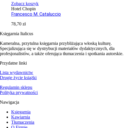
Zobacz koszyk
Hotel Chopin
Francesco M. Cataluccio
78,70
zł
Księgarnia Italicus
Kameralna, przytulna księgarnia przybliżająca włoską kulturę.
Specjalizująca się w dystrybucji materiałów dydaktycznych, dla
profesjonalistów, a także oferująca tłumaczenia i spotkania autorskie.
Przydatne linki
Lista wydawnictw
Drugie życie książki
Regulamin sklepu
Polityka prywatności
Nawigacja
Księgarnia
Kawiarnia
Tłumaczenia
O Firmie