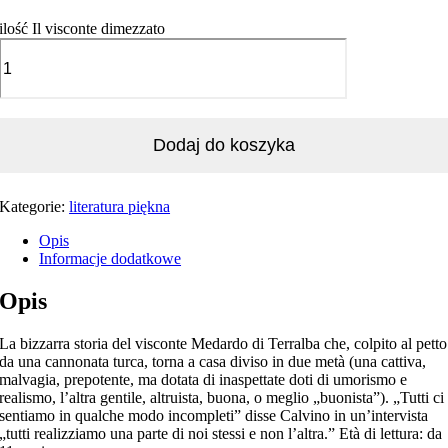
ilość Il visconte dimezzato
Dodaj do koszyka
Kategorie:
literatura piękna
Opis
Informacje dodatkowe
Opis
La bizzarra storia del visconte Medardo di Terralba che, colpito al petto
da una cannonata turca, torna a casa diviso in due metà (una cattiva,
malvagia, prepotente, ma dotata di inaspettate doti di umorismo e
realismo, l’altra gentile, altruista, buona, o meglio „buonista”). „Tutti ci
sentiamo in qualche modo incompleti” disse Calvino in un’intervista
„tutti realizziamo una parte di noi stessi e non l’altra.” Età di lettura: da