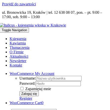
Przejdź do zawartości
ul. Bronowicka 19, Kraków | tel. 12 638 08 07, pon. – pt. 9:00 –
17:00, sob. 9:00 – 13:00
Toggle Navigation
Księgarnia
Kawiarnia
Tłumaczenia
O Firmie
Aktualności
Newsletter
Kontakt
WooCommerce My Account
Username:
Password:
Zapamiętaj mnie
Register
WooCommerce Cart
0