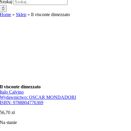
Szukaj
Home
»
Sklep
»
Il visconte dimezzato
Il visconte dimezzato
Italo Calvino
Wydawnictwo:
OSCAR MONDADORI
ISBN:
9788804776369
56,70
zł
Na stanie