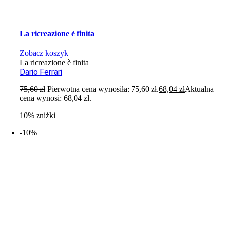
La ricreazione è finita
Zobacz koszyk
La ricreazione è finita
Dario Ferrari
75,60
zł
Pierwotna cena wynosiła: 75,60 zł.
68,04
zł
Aktualna
cena wynosi: 68,04 zł.
10% zniżki
-10%