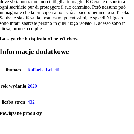
dove si stanno radunando tutti gli altri maghi. E Geralt è disposto a
ogni sacrificio pur di proteggere il suo cammino. Però nessuno può
immaginare che la principessa non sarà al sicuro nemmeno sull’isola.
Sebbene sia difesa da incantesimi potentissimi, le spie di Nilfgaard
sono infatti sbarcate persino in quel luogo isolato. E adesso sono in
attesa, pronte a colpire…
La saga che ha ispirato «The Witcher»
Informacje dodatkowe
tłumacz
Raffaella Belletti
rok wydania
2020
liczba stron
432
Powiązane produkty