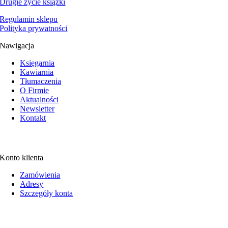
Drugie życie książki
Regulamin sklepu
Polityka prywatności
Nawigacja
Księgarnia
Kawiarnia
Tłumaczenia
O Firmie
Aktualności
Newsletter
Kontakt
Konto klienta
Zamówienia
Adresy
Szczegóły konta