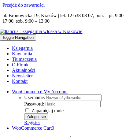
Przejdź do zawartości
ul. Bronowicka 19, Kraków | tel. 12 638 08 07, pon. – pt. 9:00 –
17:00, sob. 9:00 – 13:00
Toggle Navigation
Księgarnia
Kawiarnia
Tłumaczenia
O Firmie
Aktualności
Newsletter
Kontakt
WooCommerce My Account
Username:
Password:
Zapamiętaj mnie
Register
WooCommerce Cart
0