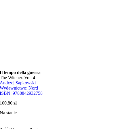
Il tempo della guerra
The Witcher. Vol. 4
Andrzej Sapkowski
Wydawnictwo:
Nord
ISBN:
9788842932758
100,80
zł
Na stanie