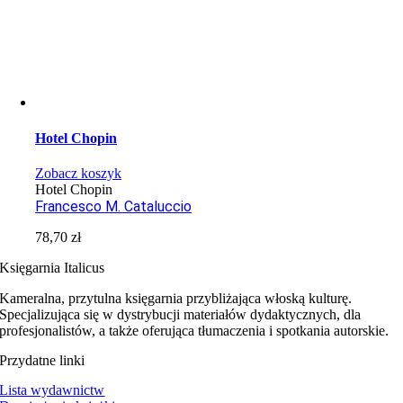
Hotel Chopin
Zobacz koszyk
Hotel Chopin
Francesco M. Cataluccio
78,70
zł
Księgarnia Italicus
Kameralna, przytulna księgarnia przybliżająca włoską kulturę.
Specjalizująca się w dystrybucji materiałów dydaktycznych, dla
profesjonalistów, a także oferująca tłumaczenia i spotkania autorskie.
Przydatne linki
Lista wydawnictw