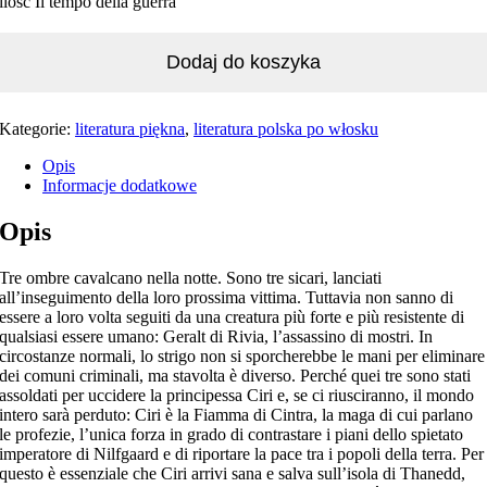
ilość Il tempo della guerra
Dodaj do koszyka
Kategorie:
literatura piękna
,
literatura polska po włosku
Opis
Informacje dodatkowe
Opis
Tre ombre cavalcano nella notte. Sono tre sicari, lanciati
all’inseguimento della loro prossima vittima. Tuttavia non sanno di
essere a loro volta seguiti da una creatura più forte e più resistente di
qualsiasi essere umano: Geralt di Rivia, l’assassino di mostri. In
circostanze normali, lo strigo non si sporcherebbe le mani per eliminare
dei comuni criminali, ma stavolta è diverso. Perché quei tre sono stati
assoldati per uccidere la principessa Ciri e, se ci riusciranno, il mondo
intero sarà perduto: Ciri è la Fiamma di Cintra, la maga di cui parlano
le profezie, l’unica forza in grado di contrastare i piani dello spietato
imperatore di Nilfgaard e di riportare la pace tra i popoli della terra. Per
questo è essenziale che Ciri arrivi sana e salva sull’isola di Thanedd,