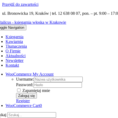
Przejdź do zawartości
ul. Bronowicka 19, Kraków | tel. 12 638 08 07, pon. – pt. 9:00 – 17:0
oggle Navigation
Księgarnia
Kawiarnia
Tłumaczenia
O Firmie
Aktualności
Newsletter
Kontakt
WooCommerce My Account
Username:
Password:
Zapamiętaj mnie
Register
WooCommerce Cart
0
ukaj