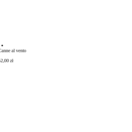
Canne al vento
52,00
zł