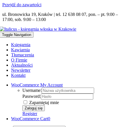
Przejdź do zawartości
ul. Bronowicka 19, Kraków | tel. 12 638 08 07, pon. – pt. 9:00 –
17:00, sob. 9:00 – 13:00
Toggle Navigation
Księgarnia
Kawiarnia
Tłumaczenia
O Firmie
Aktualności
Newsletter
Kontakt
WooCommerce My Account
Username:
Password:
Zapamiętaj mnie
Register
WooCommerce Cart
0