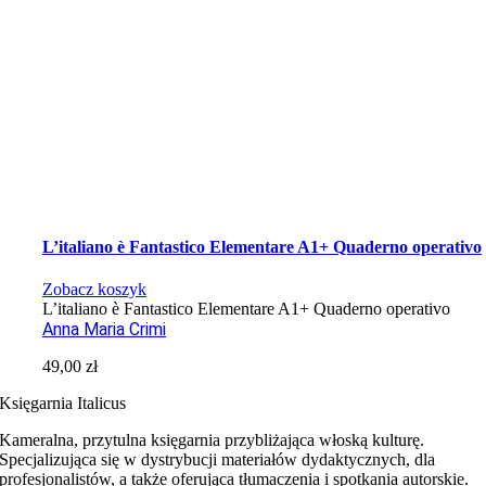
L’italiano è Fantastico Elementare A1+ Quaderno operativo
Zobacz koszyk
L’italiano è Fantastico Elementare A1+ Quaderno operativo
Anna Maria Crimi
49,00
zł
Księgarnia Italicus
Kameralna, przytulna księgarnia przybliżająca włoską kulturę.
Specjalizująca się w dystrybucji materiałów dydaktycznych, dla
profesjonalistów, a także oferująca tłumaczenia i spotkania autorskie.