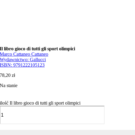
Il libro gioco di tutti gli sport olimpici
Marco Cattaneo Cattaneo
Wydawnictwo:
Gallucci
ISBN:
9791222105123
78,20
zł
Na stanie
ilość Il libro gioco di tutti gli sport olimpici