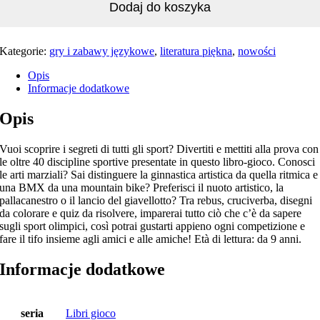
Dodaj do koszyka
Kategorie:
gry i zabawy językowe
,
literatura piękna
,
nowości
Opis
Informacje dodatkowe
Opis
Vuoi scoprire i segreti di tutti gli sport? Divertiti e mettiti alla prova con
le oltre 40 discipline sportive presentate in questo libro-gioco. Conosci
le arti marziali? Sai distinguere la ginnastica artistica da quella ritmica e
una BMX da una mountain bike? Preferisci il nuoto artistico, la
pallacanestro o il lancio del giavellotto? Tra rebus, cruciverba, disegni
da colorare e quiz da risolvere, imparerai tutto ciò che c’è da sapere
sugli sport olimpici, così potrai gustarti appieno ogni competizione e
fare il tifo insieme agli amici e alle amiche! Età di lettura: da 9 anni.
Informacje dodatkowe
seria
Libri gioco