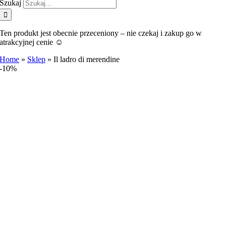
Szukaj
Ten produkt jest obecnie przeceniony – nie czekaj i zakup go w
atrakcyjnej cenie ☺️
Home
»
Sklep
»
Il ladro di merendine
-10%