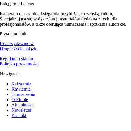
Księgarnia Italicus
Kameralna, przytulna księgarnia przybliżająca włoską kulturę.
Specjalizująca się w dystrybucji materiałów dydaktycznych, dla
profesjonalistów, a także oferująca tłumaczenia i spotkania autorskie.
Przydatne linki
Lista wydawnictw
Drugie życie książki
Regulamin sklepu
Polityka prywatności
Nawigacja
Księgarnia
Kawiarnia
Tłumaczenia
O Firmie
Aktualności
Newsletter
Kontakt