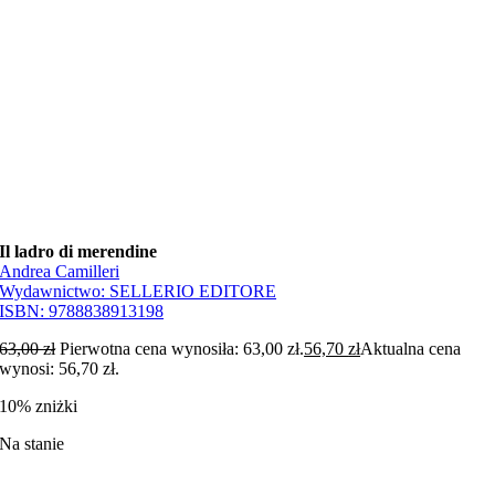
Il ladro di merendine
Andrea Camilleri
Wydawnictwo:
SELLERIO EDITORE
ISBN:
9788838913198
63,00
zł
Pierwotna cena wynosiła: 63,00 zł.
56,70
zł
Aktualna cena
wynosi: 56,70 zł.
10% zniżki
Na stanie