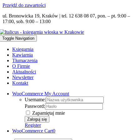
Przejdź do zawartości
ul. Bronowicka 19, Kraków | tel. 12 638 08 07, pon. – pt. 9:00 –
17:00, sob. 9:00 – 13:00
Toggle Navigation
Księgarnia
Kawiarnia
Tłumaczenia
O Firmie
Aktualności
Newsletter
Kontakt
WooCommerce My Account
Username:
Password:
Zapamiętaj mnie
Register
WooCommerce Cart
0