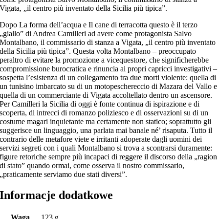
Vigata, „il centro più inventato della Sicilia più tipica”.
Dopo La forma dell’acqua e Il cane di terracotta questo è il terzo
„giallo” di Andrea Camilleri ad avere come protagonista Salvo
Montalbano, il commissario di stanza a Vigata, „il centro più inventato
della Sicilia più tipica”. Questa volta Montalbano – preoccupato
peraltro di evitare la promozione a vicequestore, che significherebbe
compromissione burocratica e rinuncia ai propri capricci investigativi –
sospetta l’esistenza di un collegamento tra due morti violente: quella di
un tunisino imbarcato su di un motopeschereccio di Mazara del Vallo e
quella di un commerciante di Vigata accoltellato dentro un ascensore.
Per Camilleri la Sicilia di oggi è fonte continua di ispirazione e di
scoperta, di intrecci di romanzo poliziesco e di osservazioni su di un
costume magari inquietante ma certamente non statico; soprattutto gli
suggerisce un linguaggio, una parlata mai banale né’ risaputa. Tutto il
contrario delle metafore viete e irritanti adoperate dagli uomini dei
servizi segreti con i quali Montalbano si trova a scontrarsi duramente:
figure retoriche sempre più incapaci di reggere il discorso della „ragion
di stato” quando ormai, come osserva il nostro commissario,
„praticamente serviamo due stati diversi”.
Informacje dodatkowe
Waga
123 g