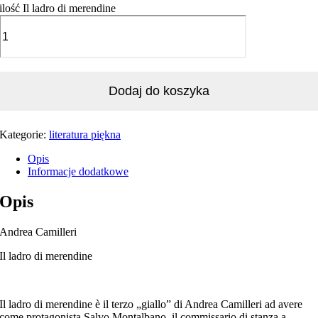
ilość Il ladro di merendine
Dodaj do koszyka
Kategorie:
literatura piękna
Opis
Informacje dodatkowe
Opis
Andrea Camilleri
Il ladro di merendine
Il ladro di merendine è il terzo „giallo” di Andrea Camilleri ad avere
come protagonista Salvo Montalbano, il commissario di stanza a