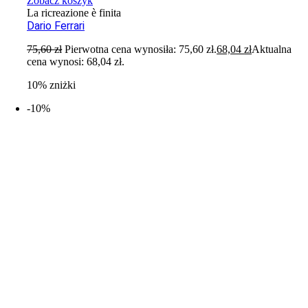
Zobacz koszyk
La ricreazione è finita
Dario Ferrari
75,60
zł
Pierwotna cena wynosiła: 75,60 zł.
68,04
zł
Aktualna
cena wynosi: 68,04 zł.
10% zniżki
-10%