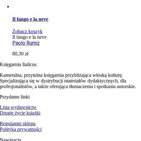
Il fango e la neve
Zobacz koszyk
Il fango e la neve
Paolo Rumiz
80,30
zł
Księgarnia Italicus
Kameralna, przytulna księgarnia przybliżająca włoską kulturę.
Specjalizująca się w dystrybucji materiałów dydaktycznych, dla
profesjonalistów, a także oferująca tłumaczenia i spotkania autorskie.
Przydatne linki
Lista wydawnictw
Drugie życie książki
Regulamin sklepu
Polityka prywatności
Nawigacja