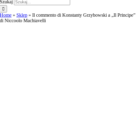
Szukaj
Home
»
Sklep
»
Il commento di Konstanty Grzybowski a „Il Principe”
di Niccoolo Machiavelli