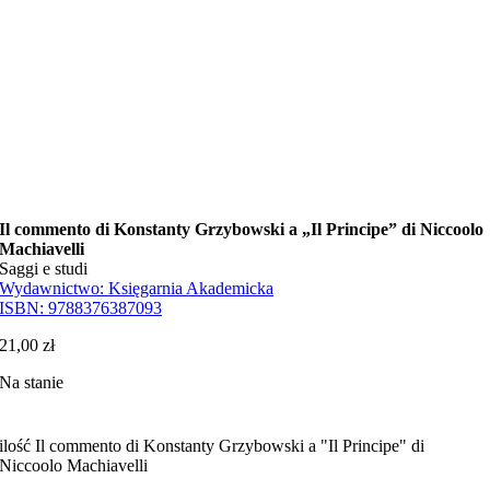
Il commento di Konstanty Grzybowski a „Il Principe” di Niccoolo
Machiavelli
Saggi e studi
Wydawnictwo:
Księgarnia Akademicka
ISBN:
9788376387093
21,00
zł
Na stanie
ilość Il commento di Konstanty Grzybowski a "Il Principe" di
Niccoolo Machiavelli