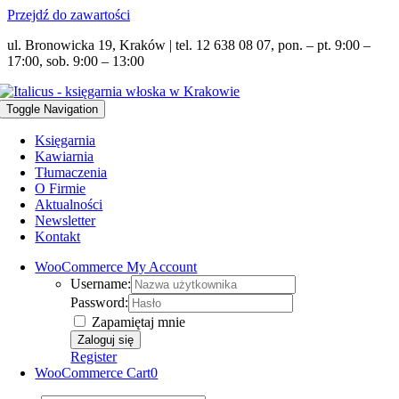
Przejdź do zawartości
ul. Bronowicka 19, Kraków | tel. 12 638 08 07, pon. – pt. 9:00 –
17:00, sob. 9:00 – 13:00
Toggle Navigation
Księgarnia
Kawiarnia
Tłumaczenia
O Firmie
Aktualności
Newsletter
Kontakt
WooCommerce My Account
Username:
Password:
Zapamiętaj mnie
Register
WooCommerce Cart
0