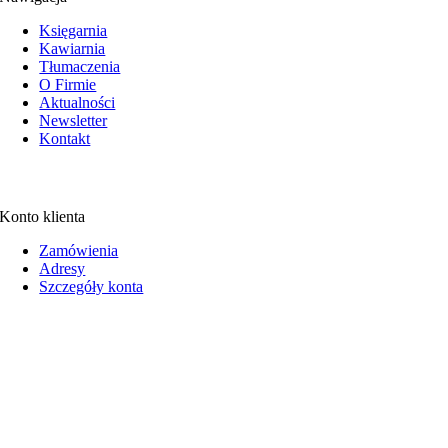
Księgarnia
Kawiarnia
Tłumaczenia
O Firmie
Aktualności
Newsletter
Kontakt
Konto klienta
Zamówienia
Adresy
Szczegóły konta