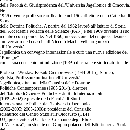
della Facoltà di Giurisprudenza dell’Università Jagellonica di Cracovia
Nel
1959 divenne professore ordinario e nel 1962 direttore della Cattedra d
Storia
delle Dottrine Politiche. A partire dal 1962 lavorò all’Istituto di Storia
dell’Accademia Polacca delle Scienze (PAN) e nel 1969 divenne il suo
membro corrispondente. Nel 1969, in occasione del cinquecentesimo
anniversario della nascita di Niccolò Machiavelli, organizzò
all’Università
Jagellonica un convegno internazionale e curò una nuova edizione del
“Principe”
con la sua eccellente Introduzione (1969) di carattere storico-dottrinale.
Professor Wiesław Kozub-Ciembrowicz (1944-2015), Storico,
giurista, Professore ordinario dell’Università
Jagellonica, direttore della Cattedra delle Dottrine
Politiche Contemporanee (1985-2014), direttore
dell’Istituto di Scienze Politiche e di Studi Internazionali
(1999-2002) e preside della Facoltà di Studi
Internazionali e Politici dell’Università Jagellonica
(2002-2005; 2005-2008); presidente del Consiglio
scientifico del Centro Studi sull’Olocausto (CBH
UJ); presidente del Club dei Cristiani e degli Ebrei
“L’Alleanza”, presidente del Gruppo polacco dell’Istituto per la Storia
del