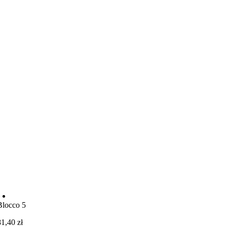
Blocco 5
81,40
zł