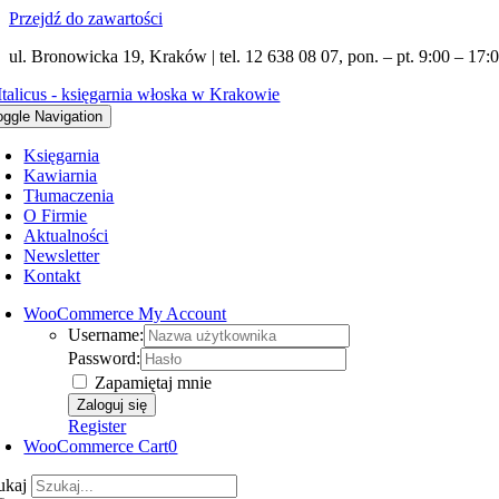
Przejdź do zawartości
ul. Bronowicka 19, Kraków | tel. 12 638 08 07, pon. – pt. 9:00 – 17:0
oggle Navigation
Księgarnia
Kawiarnia
Tłumaczenia
O Firmie
Aktualności
Newsletter
Kontakt
WooCommerce My Account
Username:
Password:
Zapamiętaj mnie
Register
WooCommerce Cart
0
ukaj