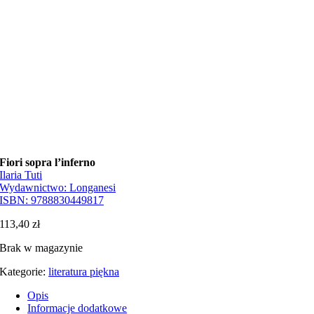
Fiori sopra l’inferno
Ilaria Tuti
Wydawnictwo:
Longanesi
ISBN:
9788830449817
113,40
zł
Brak w magazynie
Kategorie:
literatura piękna
Opis
Informacje dodatkowe