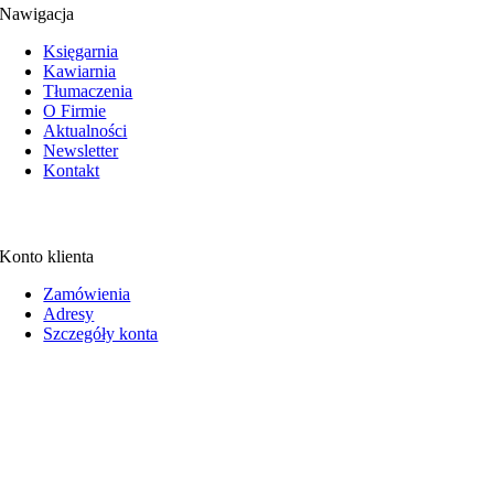
Nawigacja
Księgarnia
Kawiarnia
Tłumaczenia
O Firmie
Aktualności
Newsletter
Kontakt
Konto klienta
Zamówienia
Adresy
Szczegóły konta