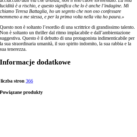
acciaccato dall’età che avanza, non il mio cuore tormentato. La mia
lucidità è a rischio, e questo significa che lo è anche l’indagine. Mi
chiamo Teresa Battaglia, ho un segreto che non oso confessare
nemmeno a me stessa, e per la prima volta nella vita ho paura.»
Questo non è soltanto l’esordio di una scrittrice di grandissimo talento.
Non è soltanto un thriller dal ritmo implacabile e dall’ambientazione
suggestiva. Questo è il debutto di una protagonista indimenticabile per
la sua straordinaria umanità, il suo spirito indomito, la sua rabbia e la
sua tenerezza.
Informacje dodatkowe
liczba stron
366
Powiązane produkty