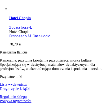
Hotel Chopin
Zobacz koszyk
Hotel Chopin
Francesco M. Cataluccio
78,70
zł
Księgarnia Italicus
Kameralna, przytulna księgarnia przybliżająca włoską kulturę.
Specjalizująca się w dystrybucji materiałów dydaktycznych, dla
profesjonalistów, a także oferująca tłumaczenia i spotkania autorskie.
Przydatne linki
Lista wydawnictw
Drugie życie książki
Regulamin sklepu
Polityka prywatności