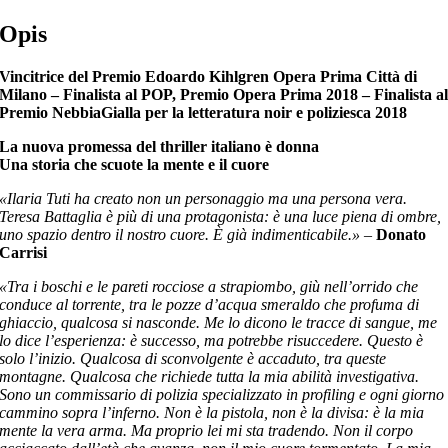
Opis
Vincitrice del Premio Edoardo Kihlgren Opera Prima Città di
Milano – Finalista al POP, Premio Opera Prima 2018 – Finalista a
Premio NebbiaGialla per la letteratura noir e poliziesca 2018
La nuova promessa del thriller italiano è donna
Una storia che scuote la mente e il cuore
«Ilaria Tuti ha creato non un personaggio ma una persona vera.
Teresa Battaglia è più di una protagonista: è una luce piena di ombre,
uno spazio dentro il nostro cuore. È già indimenticabile.»
–
Donato
Carrisi
«Tra i boschi e le pareti rocciose a strapiombo, giù nell’orrido che
conduce al torrente, tra le pozze d’acqua smeraldo che profuma di
ghiaccio, qualcosa si nasconde. Me lo dicono le tracce di sangue, me
lo dice l’esperienza: è successo, ma potrebbe risuccedere. Questo è
solo l’inizio. Qualcosa di sconvolgente è accaduto, tra queste
montagne. Qualcosa che richiede tutta la mia abilità investigativa.
Sono un commissario di polizia specializzato in profiling e ogni giorno
cammino sopra l’inferno. Non è la pistola, non è la divisa: è la mia
mente la vera arma. Ma proprio lei mi sta tradendo. Non il corpo