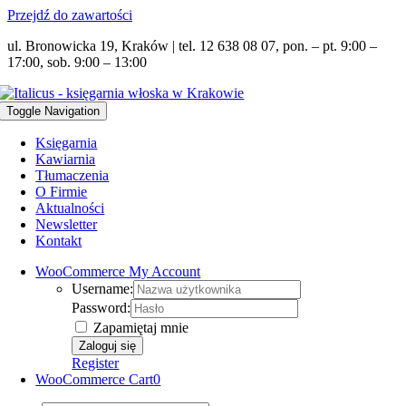
Przejdź do zawartości
ul. Bronowicka 19, Kraków | tel. 12 638 08 07, pon. – pt. 9:00 –
17:00, sob. 9:00 – 13:00
Toggle Navigation
Księgarnia
Kawiarnia
Tłumaczenia
O Firmie
Aktualności
Newsletter
Kontakt
WooCommerce My Account
Username:
Password:
Zapamiętaj mnie
Register
WooCommerce Cart
0