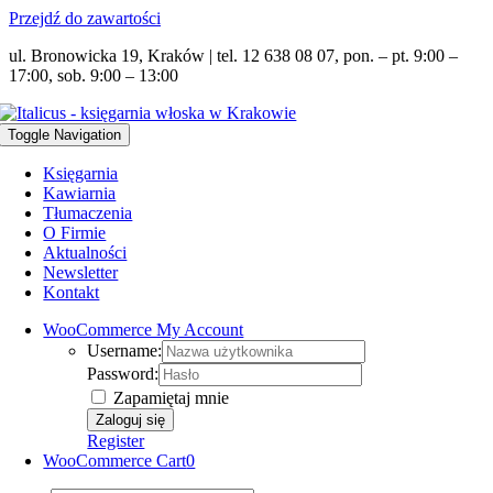
Przejdź do zawartości
ul. Bronowicka 19, Kraków | tel. 12 638 08 07, pon. – pt. 9:00 –
17:00, sob. 9:00 – 13:00
Toggle Navigation
Księgarnia
Kawiarnia
Tłumaczenia
O Firmie
Aktualności
Newsletter
Kontakt
WooCommerce My Account
Username:
Password:
Zapamiętaj mnie
Register
WooCommerce Cart
0