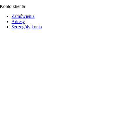
Konto klienta
Zamówienia
Adresy
Szczegóły konta