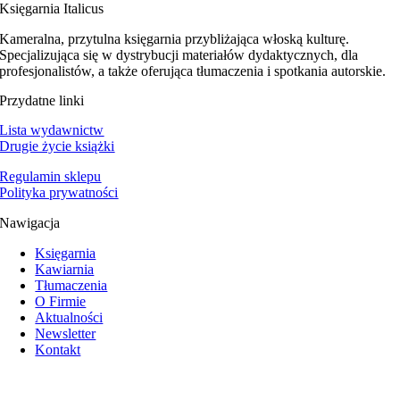
Księgarnia Italicus
Kameralna, przytulna księgarnia przybliżająca włoską kulturę.
Specjalizująca się w dystrybucji materiałów dydaktycznych, dla
profesjonalistów, a także oferująca tłumaczenia i spotkania autorskie.
Przydatne linki
Lista wydawnictw
Drugie życie książki
Regulamin sklepu
Polityka prywatności
Nawigacja
Księgarnia
Kawiarnia
Tłumaczenia
O Firmie
Aktualności
Newsletter
Kontakt