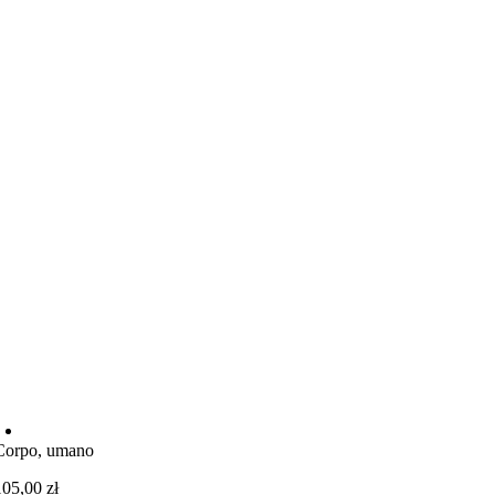
Corpo, umano
105,00
zł