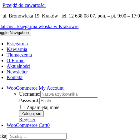
Przejdź do zawartości
ul. Bronowicka 19, Kraków | tel. 12 638 08 07, pon. – pt. 9:00 – 17:0
oggle Navigation
Księgarnia
Kawiarnia
Tłumaczenia
O Firmie
Aktualności
Newsletter
Kontakt
WooCommerce My Account
Username:
Password:
Zapamiętaj mnie
Register
WooCommerce Cart
0
ukaj