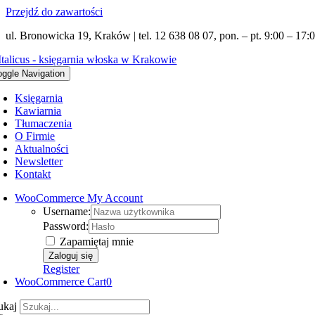
Przejdź do zawartości
ul. Bronowicka 19, Kraków | tel. 12 638 08 07, pon. – pt. 9:00 – 17:0
oggle Navigation
Księgarnia
Kawiarnia
Tłumaczenia
O Firmie
Aktualności
Newsletter
Kontakt
WooCommerce My Account
Username:
Password:
Zapamiętaj mnie
Register
WooCommerce Cart
0
ukaj