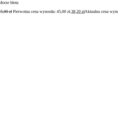
Morze błota
45,00
zł
Pierwotna cena wynosiła: 45,00 zł.
38,20
zł
Aktualna cena wynos