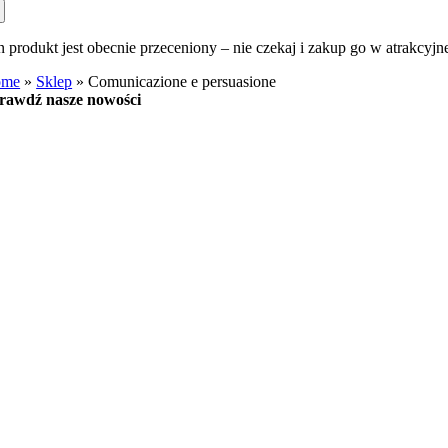
n produkt jest obecnie przeceniony – nie czekaj i zakup go w atrakcyjn
ome
»
Sklep
»
Comunicazione e persuasione
rawdź nasze nowości