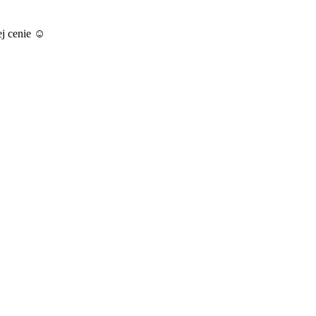
ej cenie ☺️