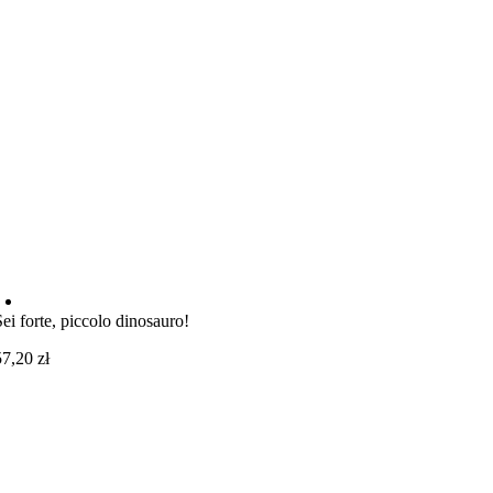
Sei forte, piccolo dinosauro!
57,20
zł