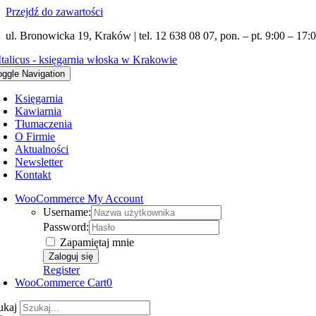
Przejdź do zawartości
ul. Bronowicka 19, Kraków | tel. 12 638 08 07, pon. – pt. 9:00 – 17:0
oggle Navigation
Księgarnia
Kawiarnia
Tłumaczenia
O Firmie
Aktualności
Newsletter
Kontakt
WooCommerce My Account
Username:
Password:
Zapamiętaj mnie
Register
WooCommerce Cart
0
ukaj