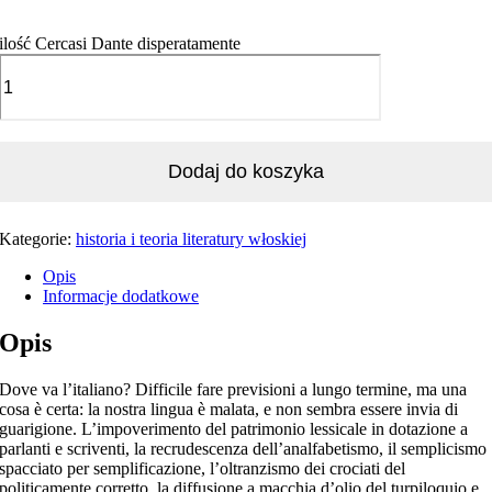
ilość Cercasi Dante disperatamente
Dodaj do koszyka
Kategorie:
historia i teoria literatury włoskiej
Opis
Informacje dodatkowe
Opis
Dove va l’italiano? Difficile fare previsioni a lungo termine, ma una
cosa è certa: la nostra lingua è malata, e non sembra essere invia di
guarigione. L’impoverimento del patrimonio lessicale in dotazione a
parlanti e scriventi, la recrudescenza dell’analfabetismo, il semplicismo
spacciato per semplificazione, l’oltranzismo dei crociati del
politicamente corretto, la diffusione a macchia d’olio del turpiloquio e