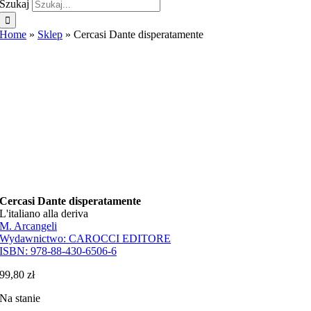
Szukaj
Home
»
Sklep
»
Cercasi Dante disperatamente
Cercasi Dante disperatamente
L'italiano alla deriva
M. Arcangeli
Wydawnictwo:
CAROCCI EDITORE
ISBN:
978-88-430-6506-6
99,80
zł
Na stanie