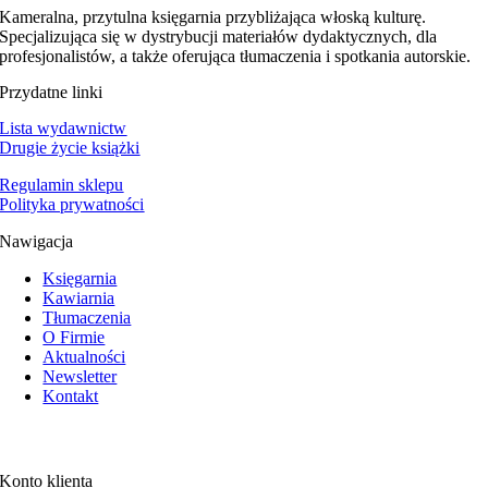
Kameralna, przytulna księgarnia przybliżająca włoską kulturę.
Specjalizująca się w dystrybucji materiałów dydaktycznych, dla
profesjonalistów, a także oferująca tłumaczenia i spotkania autorskie.
Przydatne linki
Lista wydawnictw
Drugie życie książki
Regulamin sklepu
Polityka prywatności
Nawigacja
Księgarnia
Kawiarnia
Tłumaczenia
O Firmie
Aktualności
Newsletter
Kontakt
Konto klienta