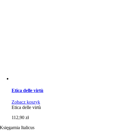
Etica delle virtù
Zobacz koszyk
Etica delle virtù
112,90
zł
Księgarnia Italicus