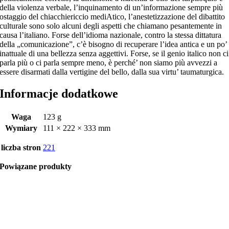
della violenza verbale, l’inquinamento di un’informazione sempre più
ostaggio del chiacchiericcio mediAtico, l’anestetizzazione del dibattito
culturale sono solo alcuni degli aspetti che chiamano pesantemente in
causa l’italiano. Forse dell’idioma nazionale, contro la stessa dittatura
della „comunicazione”, c’è bisogno di recuperare l’idea antica e un po’
inattuale di una bellezza senza aggettivi. Forse, se il genio italico non ci
parla più o ci parla sempre meno, è perché’ non siamo più avvezzi a
essere disarmati dalla vertigine del bello, dalla sua virtu’ taumaturgica.
Informacje dodatkowe
Waga
123 g
Wymiary
111 × 222 × 333 mm
liczba stron
221
Powiązane produkty