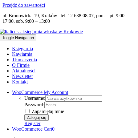
Przejdź do zawartości
ul. Bronowicka 19, Kraków | tel. 12 638 08 07, pon. – pt. 9:00 –
17:00, sob. 9:00 – 13:00
Toggle Navigation
Księgarnia
Kawiarnia
Tłumaczenia
O Firmie
Aktualności
Newsletter
Kontakt
WooCommerce My Account
Username:
Password:
Zapamiętaj mnie
Register
WooCommerce Cart
0