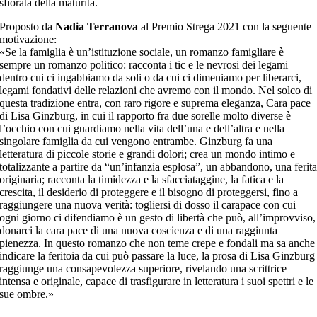
sfiorata della maturità.
Proposto da
Nadia Terranova
al Premio Strega 2021 con la seguente
motivazione:
«Se la famiglia è un’istituzione sociale, un romanzo famigliare è
sempre un romanzo politico: racconta i tic e le nevrosi dei legami
dentro cui ci ingabbiamo da soli o da cui ci dimeniamo per liberarci,
legami fondativi delle relazioni che avremo con il mondo. Nel solco di
questa tradizione entra, con raro rigore e suprema eleganza, Cara pace
di Lisa Ginzburg, in cui il rapporto fra due sorelle molto diverse è
l’occhio con cui guardiamo nella vita dell’una e dell’altra e nella
singolare famiglia da cui vengono entrambe. Ginzburg fa una
letteratura di piccole storie e grandi dolori; crea un mondo intimo e
totalizzante a partire da “un’infanzia esplosa”, un abbandono, una ferit
originaria; racconta la timidezza e la sfacciataggine, la fatica e la
crescita, il desiderio di proteggere e il bisogno di proteggersi, fino a
raggiungere una nuova verità: togliersi di dosso il carapace con cui
ogni giorno ci difendiamo è un gesto di libertà che può, all’improvviso,
donarci la cara pace di una nuova coscienza e di una raggiunta
pienezza. In questo romanzo che non teme crepe e fondali ma sa anche
indicare la feritoia da cui può passare la luce, la prosa di Lisa Ginzburg
raggiunge una consapevolezza superiore, rivelando una scrittrice
intensa e originale, capace di trasfigurare in letteratura i suoi spettri e le
sue ombre.»