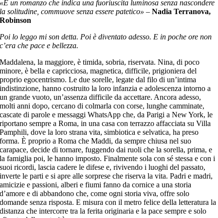
«È un romanzo che indica una fuoriuscita luminosa senza nascondere
la solitudine, commuove senza essere patetico»
–
Nadia Terranova,
Robinson
Poi lo leggo mi son detta. Poi è diventato adesso. E in poche ore non
c’era che pace e bellezza.
Maddalena, la maggiore, è timida, sobria, riservata. Nina, di poco
minore, è bella e capricciosa, magnetica, difficile, prigioniera del
proprio egocentrismo. Le due sorelle, legate dal filo di un’intima
indistinzione, hanno costruito la loro infanzia e adolescenza intorno a
un grande vuoto, un’assenza difficile da accettare. Ancora adesso,
molti anni dopo, cercano di colmarla con corse, lunghe camminate,
cascate di parole e messaggi WhatsApp che, da Parigi a New York, le
riportano sempre a Roma, in una casa con terrazzo affacciata su Villa
Pamphili, dove la loro strana vita, simbiotica e selvatica, ha preso
forma. È proprio a Roma che Maddi, da sempre chiusa nel suo
carapace, decide di tornare, fuggendo dai ruoli che la sorella, prima, e
la famiglia poi, le hanno imposto. Finalmente sola con sé stessa e con i
suoi ricordi, lascia cadere le difese e, rivivendo i luoghi del passato,
inverte le parti e si apre alle sorprese che riserva la vita. Padri e madri,
amicizie e passioni, alberi e fiumi fanno da cornice a una storia
d’amore e di abbandono che, come ogni storia viva, offre solo
domande senza risposta. E misura con il metro felice della letteratura la
distanza che intercorre tra la ferita originaria e la pace sempre e solo