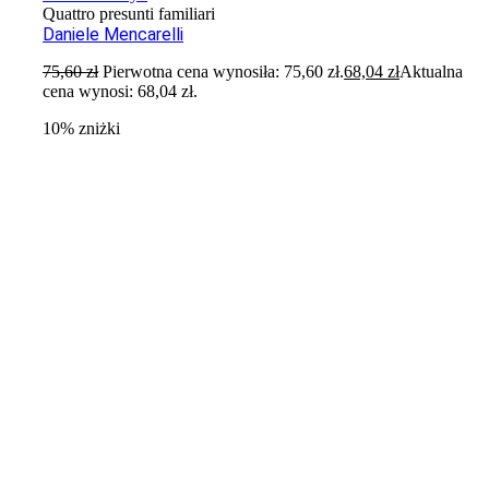
Quattro presunti familiari
Daniele Mencarelli
75,60
zł
Pierwotna cena wynosiła: 75,60 zł.
68,04
zł
Aktualna
cena wynosi: 68,04 zł.
10% zniżki