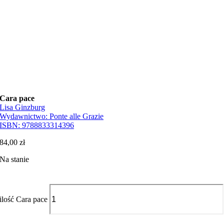
Cara pace
Lisa Ginzburg
Wydawnictwo:
Ponte alle Grazie
ISBN:
9788833314396
84,00
zł
Na stanie
ilość Cara pace