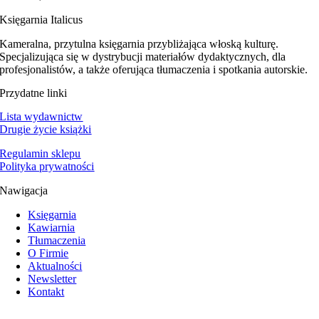
Księgarnia Italicus
Kameralna, przytulna księgarnia przybliżająca włoską kulturę.
Specjalizująca się w dystrybucji materiałów dydaktycznych, dla
profesjonalistów, a także oferująca tłumaczenia i spotkania autorskie.
Przydatne linki
Lista wydawnictw
Drugie życie książki
Regulamin sklepu
Polityka prywatności
Nawigacja
Księgarnia
Kawiarnia
Tłumaczenia
O Firmie
Aktualności
Newsletter
Kontakt