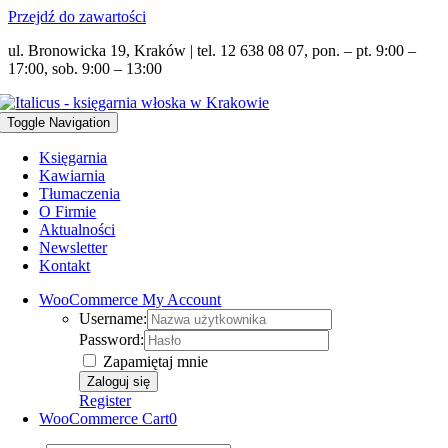
Przejdź do zawartości
ul. Bronowicka 19, Kraków | tel. 12 638 08 07, pon. – pt. 9:00 –
17:00, sob. 9:00 – 13:00
Toggle Navigation
Księgarnia
Kawiarnia
Tłumaczenia
O Firmie
Aktualności
Newsletter
Kontakt
WooCommerce My Account
Username:
Password:
Zapamiętaj mnie
Register
WooCommerce Cart
0