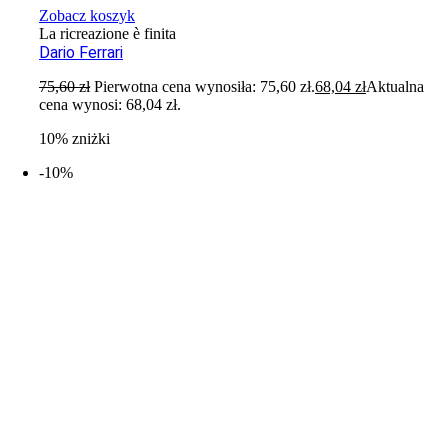
Zobacz koszyk
La ricreazione è finita
Dario Ferrari
75,60
zł
Pierwotna cena wynosiła: 75,60 zł.
68,04
zł
Aktualna
cena wynosi: 68,04 zł.
10% zniżki
-10%