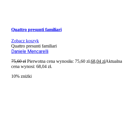
Quattro presunti familiari
Zobacz koszyk
Quattro presunti familiari
Daniele Mencarelli
75,60
zł
Pierwotna cena wynosiła: 75,60 zł.
68,04
zł
Aktualna
cena wynosi: 68,04 zł.
10% zniżki