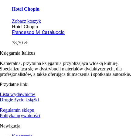
Hotel Chopin
Zobacz koszyk
Hotel Chopin
Francesco M. Cataluccio
78,70
zł
Księgarnia Italicus
Kameralna, przytulna księgarnia przybliżająca włoską kulturę.
Specjalizująca się w dystrybucji materiałów dydaktycznych, dla
profesjonalistów, a także oferująca tłumaczenia i spotkania autorskie.
Przydatne linki
Lista wydawnictw
Drugie życie książki
Regulamin sklepu
Polityka prywatności
Nawigacja