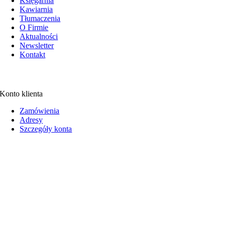
Księgarnia
Kawiarnia
Tłumaczenia
O Firmie
Aktualności
Newsletter
Kontakt
Konto klienta
Zamówienia
Adresy
Szczegóły konta