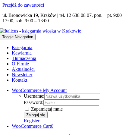
Przejdź do zawartości
ul. Bronowicka 19, Kraków | tel. 12 638 08 07, pon. – pt. 9:00 –
17:00, sob. 9:00 – 13:00
Toggle Navigation
Księgarnia
Kawiarnia
Tłumaczenia
O Firmie
Aktualności
Newsletter
Kontakt
WooCommerce My Account
Username:
Password:
Zapamiętaj mnie
Register
WooCommerce Cart
0