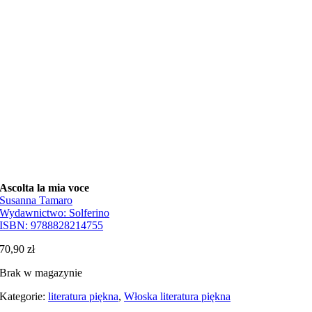
Ascolta la mia voce
Susanna Tamaro
Wydawnictwo:
Solferino
ISBN:
9788828214755
70,90
zł
Brak w magazynie
Kategorie:
literatura piękna
,
Włoska literatura piękna