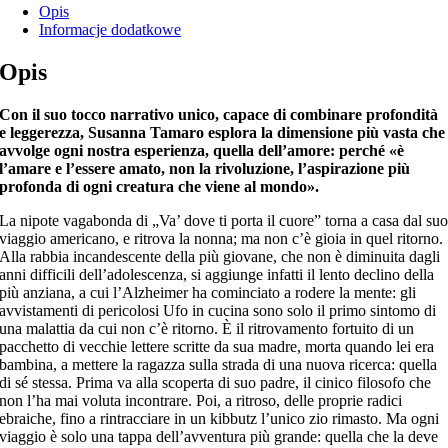
Opis
Informacje dodatkowe
Opis
Con il suo tocco narrativo unico, capace di combinare profondità
e leggerezza, Susanna Tamaro esplora la dimensione più vasta che
avvolge ogni nostra esperienza, quella dell’amore: perché «è
l’amare e l’essere amato, non la rivoluzione, l’aspirazione più
profonda di ogni creatura che viene al mondo».
La nipote vagabonda di „Va’ dove ti porta il cuore” torna a casa dal su
viaggio americano, e ritrova la nonna; ma non c’è gioia in quel ritorno.
Alla rabbia incandescente della più giovane, che non è diminuita dagli
anni difficili dell’adolescenza, si aggiunge infatti il lento declino della
più anziana, a cui l’Alzheimer ha cominciato a rodere la mente: gli
avvistamenti di pericolosi Ufo in cucina sono solo il primo sintomo di
una malattia da cui non c’è ritorno. È il ritrovamento fortuito di un
pacchetto di vecchie lettere scritte da sua madre, morta quando lei era
bambina, a mettere la ragazza sulla strada di una nuova ricerca: quella
di sé stessa. Prima va alla scoperta di suo padre, il cinico filosofo che
non l’ha mai voluta incontrare. Poi, a ritroso, delle proprie radici
ebraiche, fino a rintracciare in un kibbutz l’unico zio rimasto. Ma ogni
viaggio è solo una tappa dell’avventura più grande: quella che la deve