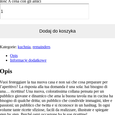
ilość A cena con gli amici
Dodaj do koszyka
Kategorie:
kuchnia
,
remainders
Opis
Informacje dodatkowe
Opis
Vuoi festeggiare la tua nuova casa e non sai che cosa preparare per
l’aperitivo? La risposta alla tua domanda è una sola: hai bisogno di
una… ricettina! Una nuova, coloratissima collana pensata per un
pubblico giovane e dinamico che ama la buona tavola ma in cucina ha
bisogno di qualche dritta; un pubblico che condivide immagini, idee e
passioni; un pubblico che twitta e si riconosce in un hashtag. In ogni
volume tante ricette sfiziose, facili da realizzare, illustrate e spiegate
step by step. Perché ogni occasione ha le sue ricettine!