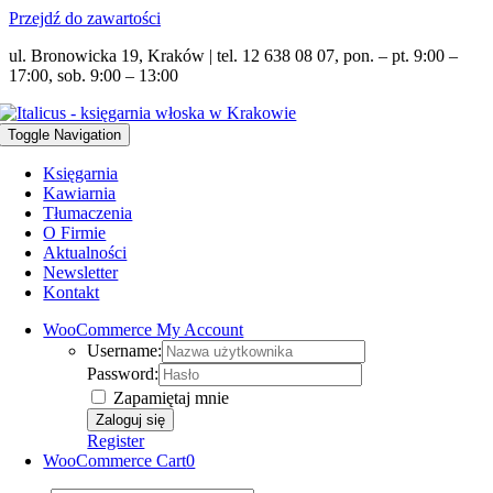
Przejdź do zawartości
ul. Bronowicka 19, Kraków | tel. 12 638 08 07, pon. – pt. 9:00 –
17:00, sob. 9:00 – 13:00
Toggle Navigation
Księgarnia
Kawiarnia
Tłumaczenia
O Firmie
Aktualności
Newsletter
Kontakt
WooCommerce My Account
Username:
Password:
Zapamiętaj mnie
Register
WooCommerce Cart
0