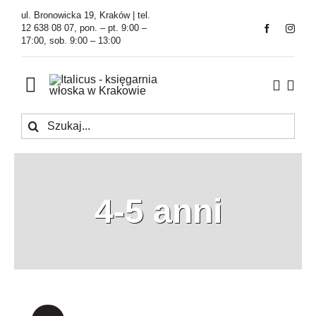
Przejdź
ul. Bronowicka 19, Kraków | tel.
do
12 638 08 07, pon. – pt. 9:00 –
17:00, sob. 9:00 – 13:00
zawartości
Toggle
Navigation
Szukaj
Księgarnia
Kawiarnia
4-5 anni
Tłumaczenia
O Firmie
Aktualności