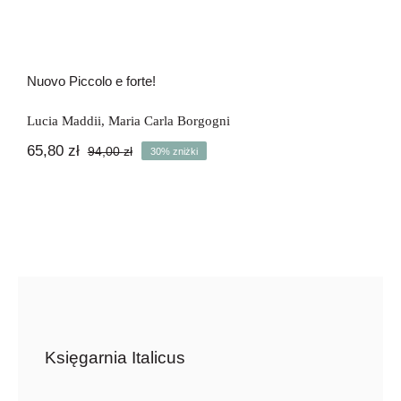
Nuovo Piccolo e forte!
Lucia Maddii
,
Maria Carla Borgogni
65,80
zł
94,00
zł
30% zniżki
Pierwotna
Aktualna
cena
cena
wynosiła:
wynosi:
94,00 zł.
65,80 zł.
Księgarnia Italicus