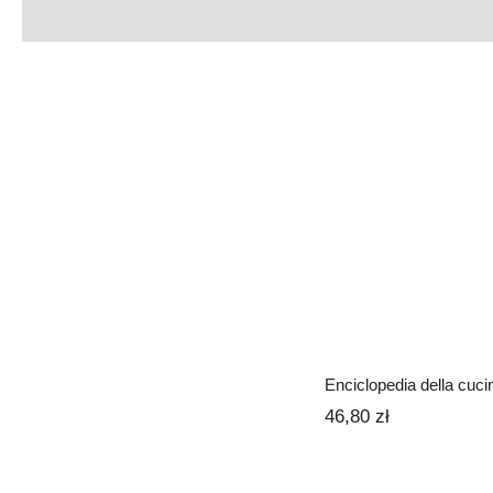
Enciclopedia 
cucina
Donne in traduzione
Enciclopedia della cuci
46,80
zł