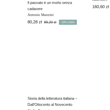
Il passato è un morto senza
160,60
zł
cadavere
Antonio Manzini
80,28
zł
89,20
zł
10% zniżki
Pierwotna
Aktualna
cena
cena
wynosiła:
wynosi:
89,20 zł.
80,28 zł.
Storia della
letteratura italiana –
Dall’Ottocento al
Novecento
Z b
lia
Storia della letteratura italiana –
Dall’Ottocento al Novecento