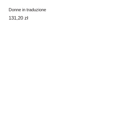
Donne in traduzione
131,20
zł
Memorie di un
Narrare l’Ita
viaggiatore spaziale