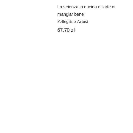
La scienza in cucina e l’arte di
mangiar bene
Pellegrino Artusi
67,70
zł
ardzo daleka