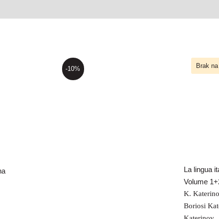
Brak na
-10%
La li
della
stra
1+2 
Il passato è un morto
senza cadavere
La lingua it
na
Volume 1+
K. Katerin
Boriosi Kat
Katerinov