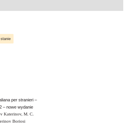
 stanie
ngua italiana per
nieri – Volume
– nowe wydanie
La scienza in cucina
e l’arte di mangiar
bene
aliana per stranieri –
2 – nowe wydanie
ov Katerinov
,
M. C.
erinov Boriosi