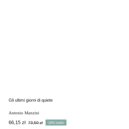
Gli ultimi giorni di quiete
Gli ultimi giorni di quiete
Antonio Manzini
66,15
zł
73,50
zł
10% zniżki
Pierwotna
Aktualna