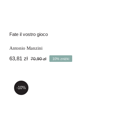
Fate il vostro gioco
Antonio Manzini
63,81
zł
70,90
zł
10% zniżki
Pierwotna
Aktualna
cena
cena
wynosiła:
wynosi:
70,90 zł.
63,81 zł.
-10%