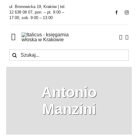
Przejdź
ul. Bronowicka 19, Kraków | tel.
do
12 638 08 07, pon. – pt. 9:00 –
17:00, sob. 9:00 – 13:00
zawartości
Toggle
Navigation
Szukaj
Księgarnia
Kawiarnia
Antonio
Tłumaczenia
Manzini
O Firmie
Aktualności