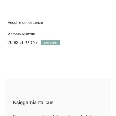
Vecchie conoscenze
Antonio Manzini
70,83
zł
78,70
zł
10% zniżki
Pierwotna
Aktualna
cena
cena
wynosiła:
wynosi:
78,70 zł.
70,83 zł.
Księgarnia Italicus