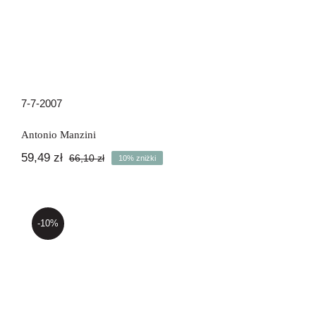
7-7-2007
Antonio Manzini
59,49
zł
66,10
zł
10% zniżki
Pierwotna
Aktualna
cena
cena
wynosiła:
wynosi:
66,10 zł.
59,49 zł.
-10%