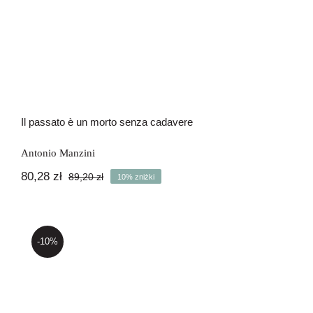
Il passato è un morto senza cadavere
Antonio Manzini
80,28
zł
89,20
zł
10% zniżki
Pierwotna
Aktualna
cena
cena
wynosiła:
wynosi:
89,20 zł.
80,28 zł.
-10%