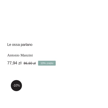
Le ossa parlano
Antonio Manzini
77,94
zł
86,60
zł
10% zniżki
Pierwotna
Aktualna
cena
cena
wynosiła:
wynosi:
86,60 zł.
77,94 zł.
-10%
Non è stagione