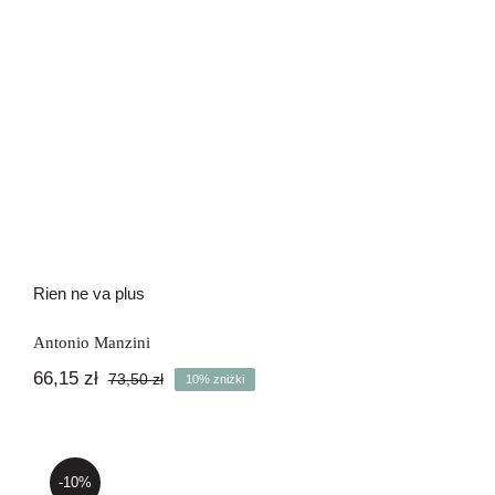
Rien ne va plus
Antonio Manzini
66,15
zł
73,50
zł
10% zniżki
Pierwotna
Aktualna
cena
cena
wynosiła:
wynosi:
73,50 zł.
66,15 zł.
-10%