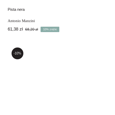
Pista nera
Antonio Manzini
61,38
zł
68,20
zł
10% zniżki
Pierwotna
Aktualna
cena
cena
wynosiła:
wynosi:
68,20 zł.
61,38 zł.
-10%
Rien ne va plus