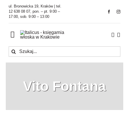
Przejdź
ul. Bronowicka 19, Kraków | tel.
do
12 638 08 07, pon. – pt. 9:00 –
17:00, sob. 9:00 – 13:00
zawartości
Toggle
Navigation
Szukaj
Księgarnia
Kawiarnia
Vito Fontana
Tłumaczenia
O Firmie
Aktualności