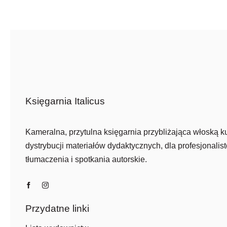
wynosiła:
wynosi:
wyn
wyn
104,50 zł.
73,20 zł.
109,
60,3
Księgarnia Italicus
Kameralna, przytulna księgarnia przybliżająca włoską ku
dystrybucji materiałów dydaktycznych, dla profesjonalist
tłumaczenia i spotkania autorskie.
Przydatne linki