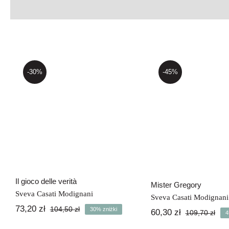
-30%
-45%
Il gioco delle verità
Mister Greg
Il gioco delle verità
Mister Gregory
Sveva Casati Modignani
Sveva Casati Modignani
73,20
zł
104,50
zł
30% zniżki
60,30
zł
Pierwotna
Aktualna
109,70
zł
4
Pie
Akt
cena
cena
cen
cen