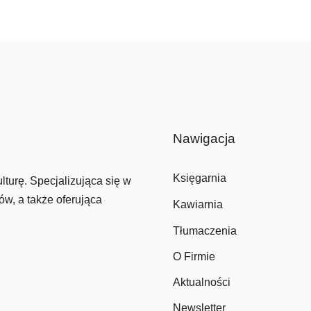
osiła:
osi:
70 zł.
0 zł.
Nawigacja
Księgarnia
lturę. Specjalizująca się w
ów, a także oferująca
Kawiarnia
Tłumaczenia
O Firmie
Aktualności
Newsletter