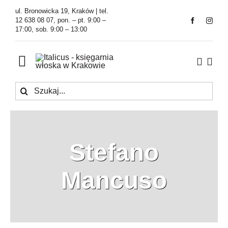
Przejdź
ul. Bronowicka 19, Kraków | tel.
do
12 638 08 07, pon. – pt. 9:00 –
17:00, sob. 9:00 – 13:00
zawartości
Toggle
Navigation
Szukaj
Księgarnia
Kawiarnia
Stefano
Tłumaczenia
Mancuso
O Firmie
Aktualności