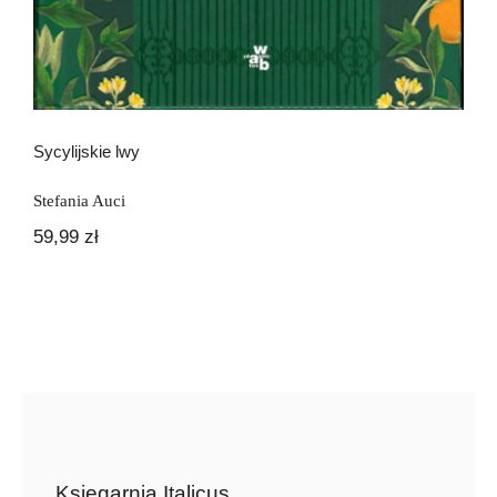
Sycylijskie lwy
Stefania Auci
59,99
zł
Księgarnia Italicus