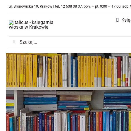
Przejdź
ul. Bronowicka 19, Kraków | tel. 12 638 08 07, pon. – pt. 9:00 – 17:00, sob.
do
zawartości
Księ
Szukaj