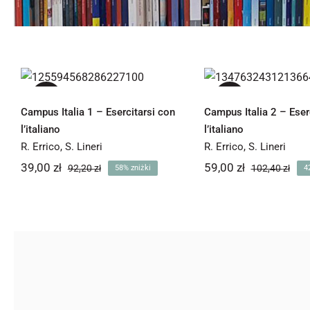
Campus Italia 1 –
Campus Italia
Esercitarsi con
Esercitarsi 
l’italiano
l’italiano
-58%
-42%
Campus Italia 1 – Esercitarsi con
Campus Italia 2 – Eser
l’italiano
l’italiano
R. Errico
,
S. Lineri
R. Errico
,
S. Lineri
39,00
zł
59,00
zł
92,20
zł
102,40
zł
58% zniżki
4
Pierwotna
Aktualna
Pie
Akt
cena
cena
cen
cen
wynosiła:
wynosi:
wyno
wyn
39,00 zł.
59,0
92,20 zł.
102,