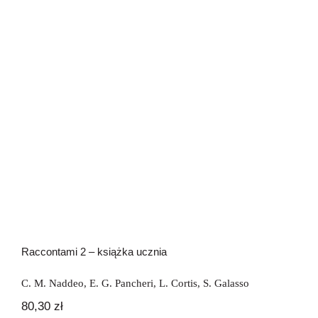
Raccontami 2 – książka ucznia
Raccontami 2 – książka ucznia
C. M. Naddeo
,
E. G. Pancheri
,
L. Cortis
,
S. Galasso
80,30
zł