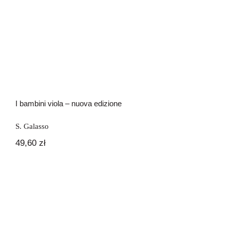
Newsletter
I bambini viola – nuova edizione
Kontakt
I bambini viola – nuova edizione
S. Galasso
49,60
zł