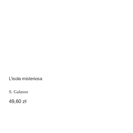
L’isola misteriosa
L’isola misteriosa
S. Galasso
49,60
zł