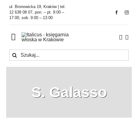
Przejdź
ul. Bronowicka 19, Kraków | tel.
do
12 638 08 07, pon. – pt. 9:00 –
17:00, sob. 9:00 – 13:00
zawartości
Toggle
Navigation
Szukaj
Księgarnia
Kawiarnia
S. Galasso
Tłumaczenia
O Firmie
Aktualności