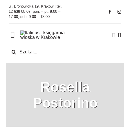
Przejdź
ul. Bronowicka 19, Kraków | tel.
do
12 638 08 07, pon. – pt. 9:00 –
17:00, sob. 9:00 – 13:00
zawartości
Toggle
Navigation
Szukaj
Księgarnia
Kawiarnia
Rosella
Tłumaczenia
Postorino
O Firmie
Aktualności