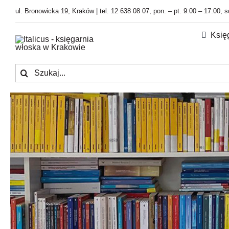
Przejdź
ul. Bronowicka 19, Kraków | tel. 12 638 08 07, pon. – pt. 9:00 – 17:00, 
do
zawartości
Księ
Szukaj