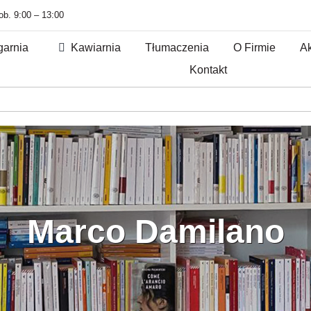
sob. 9:00 – 13:00
garnia
Kawiarnia
Tłumaczenia
O Firmie
Ak
Kontakt
Marco Damilano