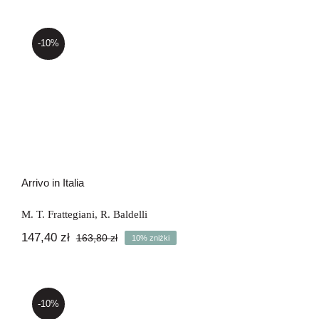
Newsletter
-10%
Kontakt
Arrivo in Italia
Arrivo in Italia
M. T. Frattegiani
,
R. Baldelli
147,40
zł
163,80
zł
10% zniżki
Pierwotna
Aktualna
cena
cena
wynosiła:
wynosi:
163,80 zł.
147,40 zł.
-10%