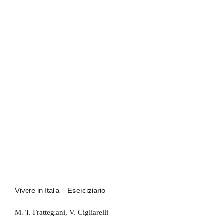
Vivere in Italia – Eserciziario
Vivere in Italia – Eserciziario
M. T. Frattegiani
,
V. Gigliarelli