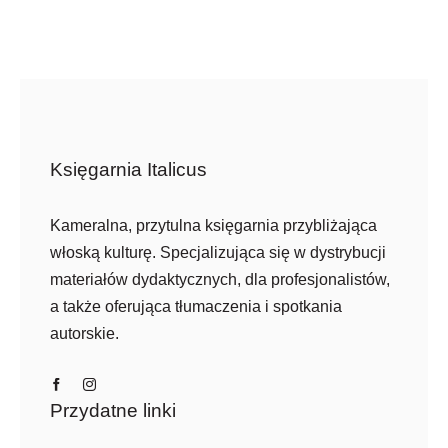
196,30 zł.
166,90 zł.
Księgarnia Italicus
Kameralna, przytulna księgarnia przybliżająca
włoską kulturę. Specjalizująca się w dystrybucji
materiałów dydaktycznych, dla profesjonalistów,
a także oferująca tłumaczenia i spotkania
autorskie.
Przydatne linki