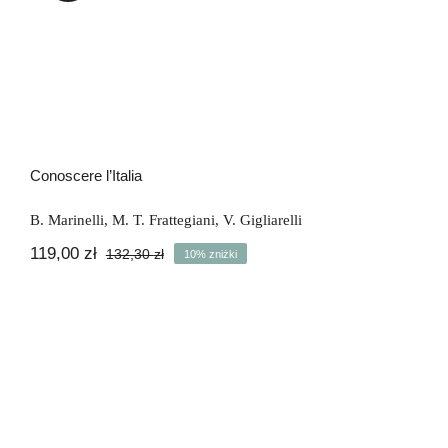
Conoscere l’Italia
Conoscere l’Italia
B. Marinelli
,
M. T. Frattegiani
,
V. Gigliarelli
119,00
zł
132,30
zł
10% zniżki
Pierwotna
Aktualna
cena
cena
wynosiła:
wynosi:
132,30 zł.
119,00 zł.
Spazio Italia 1 – CD Audio