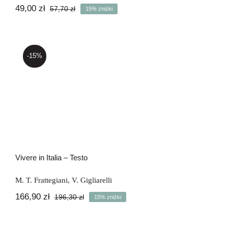
49,00
zł
57,70
zł
15% zniżki
Pierwotna
Aktualna
cena
cena
wynosiła:
wynosi:
57,70 zł.
49,00 zł.
-15%
Vivere in Italia – Testo
Vivere in Italia – Testo
M. T. Frattegiani
,
V. Gigliarelli
166,90
zł
196,30
zł
15% zniżki
Pierwotna
Aktualna
cena
cena
wynosiła:
wynosi: