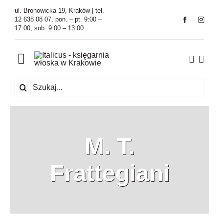
Przejdź
ul. Bronowicka 19, Kraków | tel.
do
12 638 08 07, pon. – pt. 9:00 –
17:00, sob. 9:00 – 13:00
zawartości
Toggle
Navigation
Szukaj
Księgarnia
Kawiarnia
M. T.
Tłumaczenia
Frattegiani
O Firmie
Aktualności