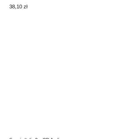
38,10
zł
Spazio Italia 2 – CD Audio