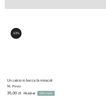
-53%
Un calcio in bocca fa
miracoli
Un calcio in bocca fa miracoli
M. Presta
35,00
zł
75,10
zł
53% zniżki
Pierwotna
Aktualna
cena
cena
wynosiła:
wynosi: