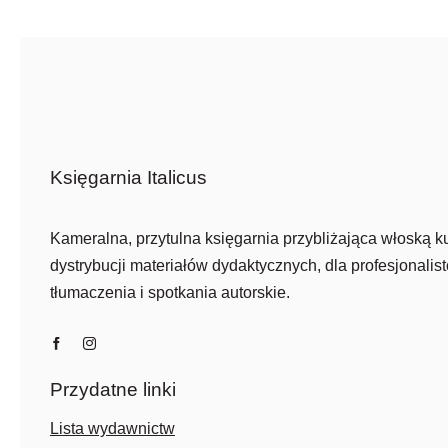
75,10 zł.
35,00 zł.
Księgarnia Italicus
Kameralna, przytulna księgarnia przybliżająca włoską ku
dystrybucji materiałów dydaktycznych, dla profesjonalist
tłumaczenia i spotkania autorskie.
Przydatne linki
Lista wydawnictw