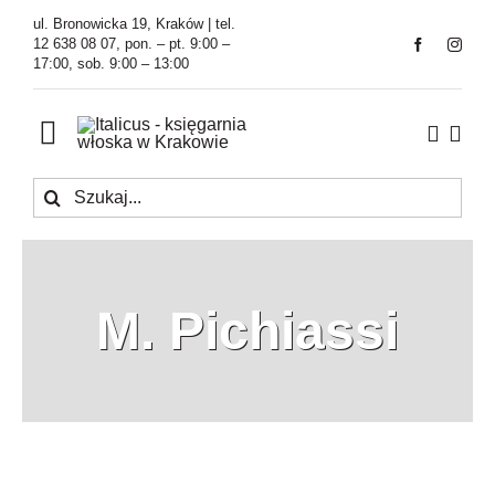
Przejdź
ul. Bronowicka 19, Kraków | tel.
do
12 638 08 07, pon. – pt. 9:00 –
17:00, sob. 9:00 – 13:00
zawartości
Toggle
Navigation
Szukaj
Księgarnia
Kawiarnia
M. Pichiassi
Tłumaczenia
O Firmie
Aktualności