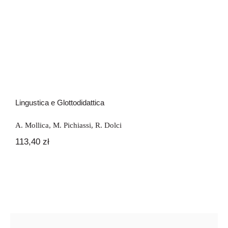
Newsletter
Lingustica e Glottodidattica
Kontakt
Lingustica e Glottodidattica
A. Mollica
,
M. Pichiassi
,
R. Dolci
113,40
zł