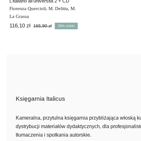
L’italiano all’università 2 + CD
Fiorenza Quercioli
,
M. Delitta
,
M.
La Grassa
116,10
zł
165,90
zł
30% zniżki
Pierwotna
Aktualna
cena
cena
wynosiła:
wynosi:
165,90 zł.
116,10 zł.
Księgarnia Italicus
Kameralna, przytulna księgarnia przybliżająca włoską ku
dystrybucji materiałów dydaktycznych, dla profesjonalist
tłumaczenia i spotkania autorskie.