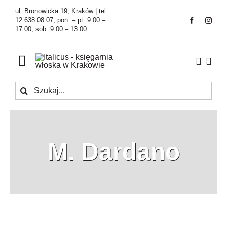
Przejdź
ul. Bronowicka 19, Kraków | tel.
do
12 638 08 07, pon. – pt. 9:00 –
17:00, sob. 9:00 – 13:00
zawartości
Toggle
Navigation
Szukaj
Księgarnia
Kawiarnia
M. Dardano
Tłumaczenia
O Firmie
Aktualności