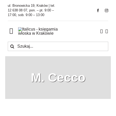
Przejdź
ul. Bronowicka 19, Kraków | tel.
do
12 638 08 07, pon. – pt. 9:00 –
17:00, sob. 9:00 – 13:00
zawartości
Toggle
Navigation
Szukaj
Księgarnia
Kawiarnia
M. Cecco
Tłumaczenia
O Firmie
Aktualności