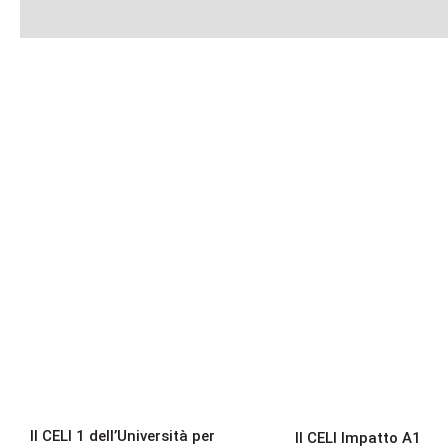
Il CELI 1
Il CELI Impat
dell’Università per
dell’Universit
Stranieri di Perugia
Stranieri di P
Il CELI 1 dell’Università per
Il CELI Impatto A1