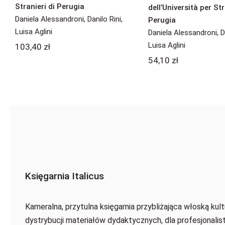
Stranieri di Perugia
dell’Università per Str
Daniela Alessandroni
,
Danilo Rini
,
Perugia
Luisa Aglini
Daniela Alessandroni
,
D
Luisa Aglini
103,40
zł
54,10
zł
Księgarnia Italicus
Kameralna, przytulna księgarnia przybliżająca włoską kult
dystrybucji materiałów dydaktycznych, dla profesjonalis