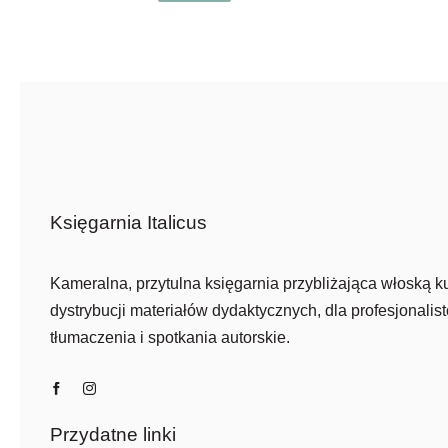
cena
cena
wynosiła:
wynosi:
77,90 zł.
54,50 zł.
Księgarnia Italicus
Kameralna, przytulna księgarnia przybliżająca włoską ku
dystrybucji materiałów dydaktycznych, dla profesjonalist
tłumaczenia i spotkania autorskie.
Przydatne linki