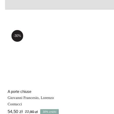
-30%
A porte chiuse
A porte chiuse
Giovanni Francesio
,
Lorenzo
Contucci
54,50
zł
77,90
zł
30% zniżki
Pierwotna
Aktualna