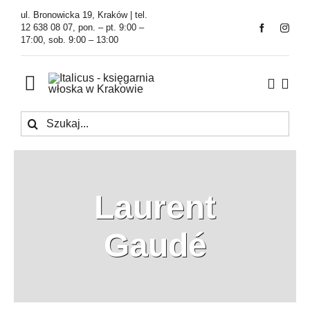
Przejdź
ul. Bronowicka 19, Kraków | tel.
do
12 638 08 07, pon. – pt. 9:00 –
17:00, sob. 9:00 – 13:00
zawartości
Toggle
Navigation
Szukaj
Księgarnia
Kawiarnia
Laurent
Tłumaczenia
Gaudé
O Firmie
Aktualności