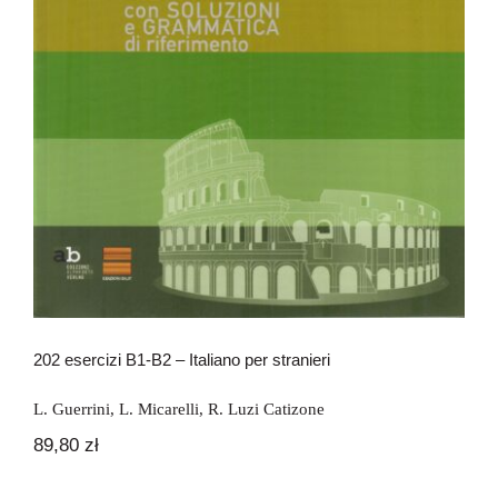
202 esercizi B1-B2 – Italiano per
stranieri
202 esercizi B1-B2 – Italiano per stranieri
L. Guerrini
,
L. Micarelli
,
R. Luzi Catizone
89,80
zł