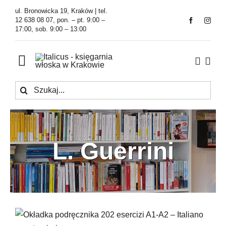
Przejdź
ul. Bronowicka 19, Kraków | tel.
do
12 638 08 07, pon. – pt. 9:00 –
17:00, sob. 9:00 – 13:00
zawartości
Toggle
Navigation
Szukaj
Księgarnia
Kawiarnia
L. Guerrini
Tłumaczenia
O Firmie
Aktualności
202 esercizi A1-A2 – Italiano per