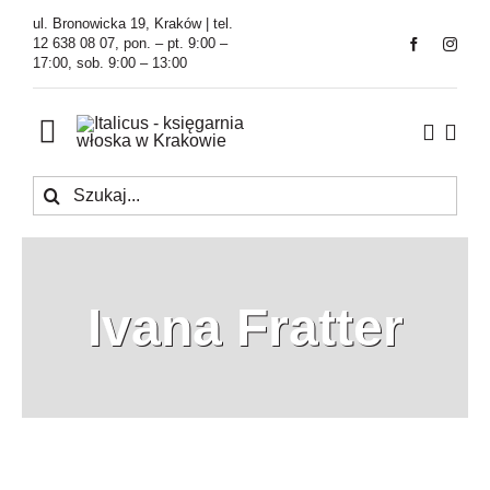
Przejdź
ul. Bronowicka 19, Kraków | tel.
do
12 638 08 07, pon. – pt. 9:00 –
17:00, sob. 9:00 – 13:00
zawartości
Toggle
Navigation
Szukaj
Księgarnia
Kawiarnia
Ivana Fratter
Tłumaczenia
O Firmie
Aktualności