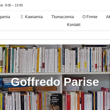
sob. 9:00 – 13:00
garnia
Kawiarnia
Tłumaczenia
O Firmie
Ak
Kontakt
Goffredo Parise