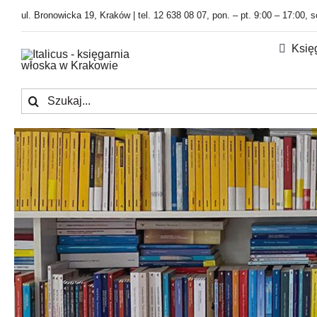
Przejdź
ul. Bronowicka 19, Kraków | tel. 12 638 08 07, pon. – pt. 9:00 – 17:00, 
do
zawartości
Księ
Szukaj