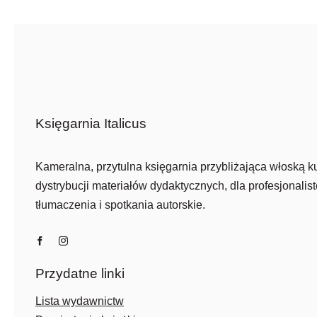
52,00 zł.
35,00 zł.
Księgarnia Italicus
Kameralna, przytulna księgarnia przybliżająca włoską ku
dystrybucji materiałów dydaktycznych, dla profesjonalist
tłumaczenia i spotkania autorskie.
Przydatne linki
Lista wydawnictw