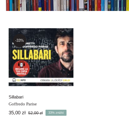
-33%
Sillabari
Sillabari
Goffredo Parise
35,00
zł
52,00
zł
33% zniżki
Pierwotna
Aktualna
cena
cena
wynosiła:
wynosi: