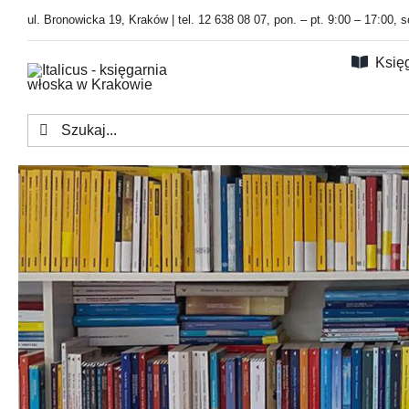
Przejdź
ul. Bronowicka 19, Kraków | tel. 12 638 08 07, pon. – pt. 9:00 – 17:00, 
do
zawartości
Księ
Szukaj