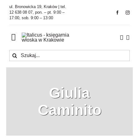
Przejdź
ul. Bronowicka 19, Kraków | tel.
do
12 638 08 07, pon. – pt. 9:00 –
17:00, sob. 9:00 – 13:00
zawartości
Toggle
Navigation
Szukaj
Księgarnia
Kawiarnia
Giulia
Tłumaczenia
Caminito
O Firmie
Aktualności